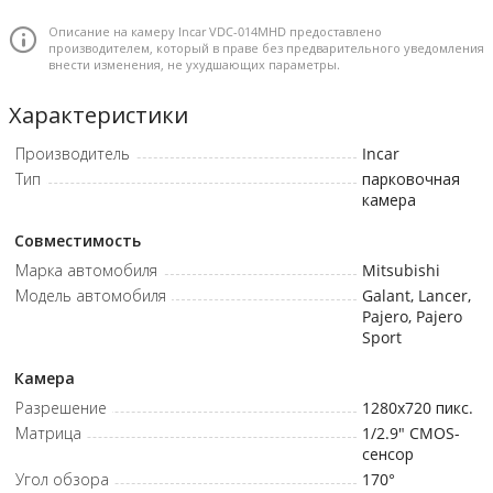
эффективных пикселей AHD720P: 1280(H)x 720(V) • Количество
эффективных пикселей CVBS: 1280(H)x 720(V) • Угол обзора по-
Описание на камеру Incar VDC-014MHD предоставлено
производителем, который в праве без предварительного уведомления
горизонтали: AHD720P -170° • Угол обзора по-горизонтали: CVBS
внести изменения, не ухудшающих параметры.
-170° • Система цветности: NTSC • Минимальная освещенность:
0.1Lux • Класс пыле-и влагозащиты: IP68 • Парковочные линии:
Характеристики
вкл/откл • Зеркальность по вертикали: вкл/откл • Питание: 6-
Производитель
Incar
12В • Температура хранения: -40~105℃ • Рабочая температура:
Тип
-20~80℃
парковочная
камера
Совместимость
Марка автомобиля
Mitsubishi
Модель автомобиля
Galant, Lancer,
Pajero, Pajero
Sport
Камера
Разрешение
1280x720
пикс.
Матрица
1/2.9" CMOS-
сенсор
Угол обзора
170°