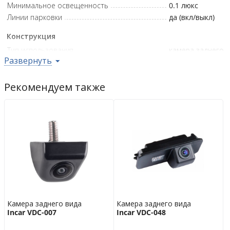
Минимальное освещенность
0.1
люкс
Линии парковки
да (вкл/выкл)
Конструкция
Тип использования
камера заднего
Развернуть
вида
Влагозащита
IP68
Цвет корпуса
чёрный
Рекомендуем также
Дополнительно
Видеостандарт
NTSC
Выбор передачи видеосигнала AHD/CVBS
да
Рабочее напряжение
12
В
Рабочая температура
от -20°C до
+80°C
Гарантийная политика
Возврат
14 дн.
Камера заднего вида
Камера заднего вида
Гарантия
6 мес.
Incar VDC-007
Incar VDC-048