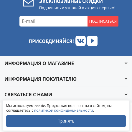
ЭКСКЛЮЗИВНЫЕ СКИДКИ
Подпишись и узнавай о акциях первым!
ПОДПИСАТЬСЯ
ПРИСОЕДИНЯЙСЯ!
ИНФОРМАЦИЯ О МАГАЗИНЕ
ИНФОРМАЦИЯ ПОКУПАТЕЛЮ
СВЯЗАТЬСЯ С НАМИ
Обратный звонок
Мы используем cookie. Продолжая пользоваться сайтом, вы
Написать в ВКонтакте
соглашаетесь с
политикой конфиденциальности
.
© 2004-2026 «УралАвтоСаунд»
Написать в MAX
Написать в WhatsApp
Принять
Написать в Telegram
Закрыть