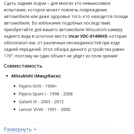
Сдать задним ходом – для многих это невыносимое
испытание, которое может повлечь повреждение
автомобиля или даже здоровья того, кто находится позади
автомобиля. Во избежание подобных последствий,
приобретайте для вашего автомобиля
Mitsubishi
камеру
заднего вида в штатное место
Incar VDC-014MHD
, которая
обезопасит вас от различных неожиданностей при езде
задней передачей. Угол обзора данного устройства равен
170°, поэтому ни один объект не уйдёт из поля зрения!
Совместимость
Mitsubishi (Мицубиси):
Pajero III/IV - 1999+
Pajero Sport I - 1998 - 2008
Galant IX - 2003 - 2012
Lancer VI/VII - 1991 - 2000
Матрица: GC2053 • Размер сенсора: 1/2,9 дюйм • Выбор
Развернуть
передачи видеосигнала AHD/CVBS: вкл/откл • Количество