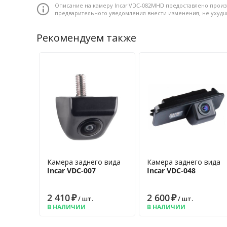
Описание на камеру Incar VDC-082MHD предоставлено произ
предварительного уведомления внести изменения, не уху
Рекомендуем также
Камера заднего вида
Камера заднего вида
Incar VDC-007
Incar VDC-048
2 410
₽
2 600
₽
/ шт.
/ шт.
В НАЛИЧИИ
В НАЛИЧИИ