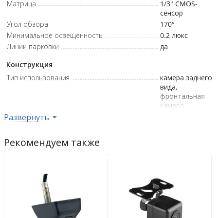
Матрица
1/3" CMOS-
сенсор
Угол обзора
170°
Минимальное освещенность
0.2
люкс
Линии парковки
да
Конструкция
Тип использования
камера заднего
вида,
фронтальная
камера
Развернуть
Влагозащита
IP67
Цвет корпуса
чёрный
Рекомендуем также
Дополнительно
Видеостандарт
NTSC
Рабочее напряжение
12
В
Рабочая температура
от -30°C до
+70°C
Гарантийная политика