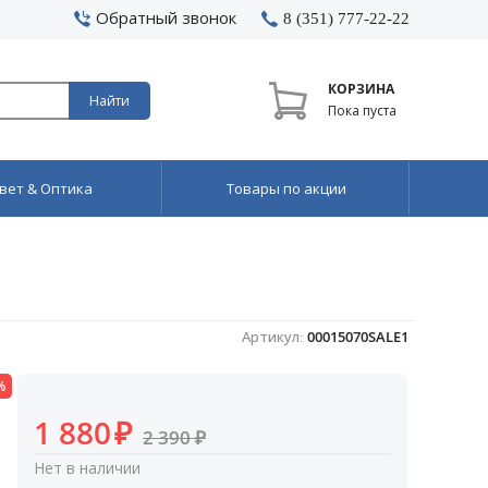
Обратный звонок
8 (351) 777-22-22
КОРЗИНА
Найти
Пока пуста
вет & Оптика
Товары по акции
Артикул:
00015070SALE1
%
1 880
₽
2 390
₽
Нет в наличии