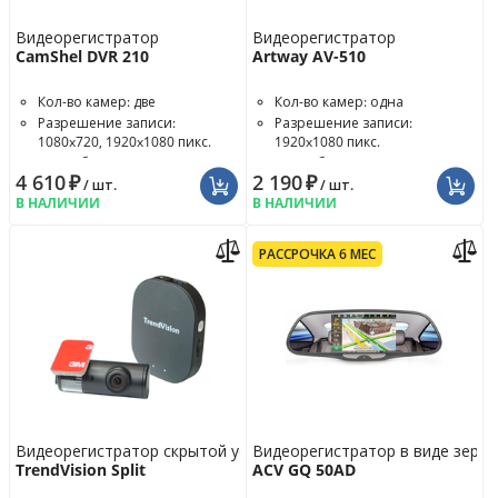
Видеорегистратор
Видеорегистратор
CamShel DVR 210
Artway AV-510
Кол-во камер: две
Кол-во камер: одна
Разрешение записи:
Разрешение записи:
1080x720, 1920x1080 пикс.
1920x1080 пикс.
Угол обзора: 120°
Угол обзора: 120°
4 610
₽
2 190
₽
/ шт.
/ шт.
В НАЛИЧИИ
В НАЛИЧИИ
РАССРОЧКА 6 МЕС
Видеорегистратор скрытой установки
Видеорегистратор в виде зерка
TrendVision Split
ACV GQ 50AD