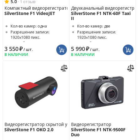
5.0
·
1 отзыв
Компактный видеорегистратор
Двухканальный видеорегистрат
SilverStone F1 VideoJET
SilverStone F1 NTK-60F Taxi
II
Кол-во камер: одна
Кол-во камер: две
Разрешение записи:
Разрешение записи:
1920x1080 пикс.
1920x1080 пикс.
Угол обзора: 150°
Угол обзора: 140°
3 550
₽
5 990
₽
/ шт.
/ шт.
В НАЛИЧИИ
В НАЛИЧИИ
Видеорегистратор скрытой установки
Видеорегистратор
SilverStone F1 OKO 2.0
SilverStone F1 NTK-9500F
Duo