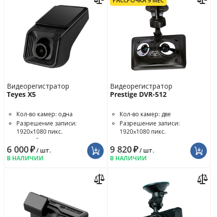
РАССРОЧКА 9 МЕС
Видеорегистратор
Видеорегистратор
Teyes X5
Prestige DVR-512
Кол-во камер: одна
Кол-во камер: две
Разрешение записи:
Разрешение записи:
1920x1080 пикс.
1920x1080 пикс.
Угол обзора: 170°
6 000
₽
9 820
₽
/ шт.
/ шт.
В НАЛИЧИИ
В НАЛИЧИИ