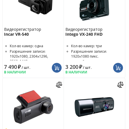
Видеорегистратор
Видеорегистратор
Incar VR-540
Intego VX-240 FHD
Кол-во камер: одна
Кол-во камер: три
Разрешение записи:
Разрешение записи:
1920x1080, 2304x1296,
1920x1080 пикс.
2560x1440 пикс.
Угол обзора: 140°
7 490
₽
3 200
₽
Угол обзора: 170°
/ шт.
/ шт.
В НАЛИЧИИ
В НАЛИЧИИ