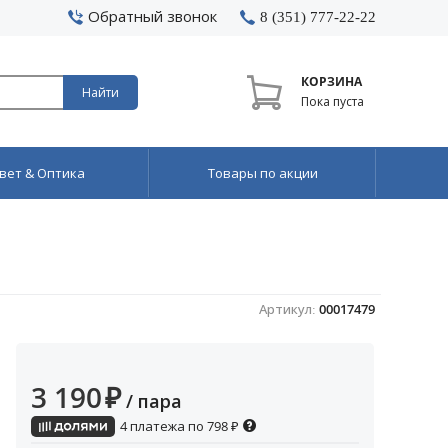
Обратный звонок
8 (351) 777-22-22
КОРЗИНА
Найти
Пока пуста
вет & Оптика
Товары по акции
Артикул:
00017479
3 190
₽
/ пара
4 платежа по
798
₽