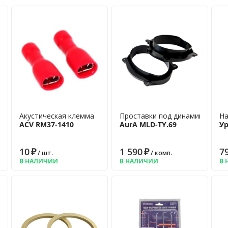
Акустическая клемма
Проставки под динамики
На
ACV RM37-1410
AurA MLD-TY.69
Ур
10
₽
1 590
₽
7
/ шт.
/ комп.
В НАЛИЧИИ
В НАЛИЧИИ
В 