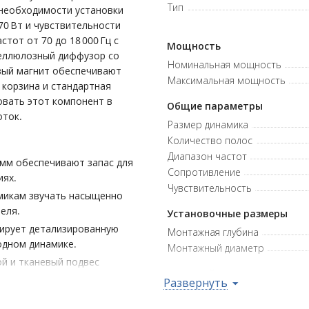
Тип
 необходимости установки
70 Вт и чувствительности
тот от 70 до 18 000 Гц с
Мощность
целлюлозный диффузор со
Номинальная мощность
вый магнит обеспечивают
Максимальная мощность
 корзина и стандартная
овать этот компонент в
Общие параметры
оток.
Размер динамика
Количество полос
Диапазон частот
 мм обеспечивают запас для
Сопротивление
иях.
Чувствительность
амикам звучать насыщенно
еля.
Установочные размеры
тирует детализированную
Монтажная глубина
одном динамике.
Монтажный диаметр
й и тканевый подвес
Гарантийная политика
 улучшая качество звучания
Развернуть
Возврат
Гарантия