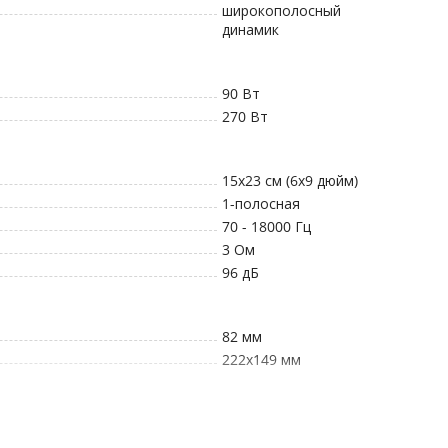
широкополосный
динамик
90
Вт
270
Вт
15x23 см (6x9 дюйм)
1
-полосная
70 - 18000
Гц
3
Ом
96
дБ
82
мм
222x149
мм
14 дн.
12 мес.