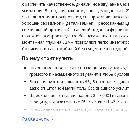
обеспечить качественное, динамичное звучание без
усилителя. Благодаря пиковому запасу мощности в 2
96 ±1 дБ динамик воспроизводит широкий диапазон час
хорошей серединой и детализацией. Прессованный 
специальной пропиткой, тканевый подвес и феррито
надёжное воспроизведение без искажений. Стальная
монтажная глубина 82 мм позволяют легко интегрир
большинство автомобилей без существенных дораб
Почему стоит купить
Пиковая мощность 270 Вт и мощная катушка 25,5
громкого и насыщенного звучания в любых услов
Высокая чувствительность 96 дБ позволяет дин
даже от штатной магнитолы без внешнего усилит
Широкий частотный диапазон 70–18 000 Гц гаран
середину, выразительные ВЧ и чёткие НЧ-басы в 
Прессованный целлюлозный диффузор с пропитко
обеспечивают баланс между весом и жёсткостью,
Развернуть
и долговечность.