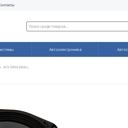
Контакты
системы
Автоэлектроника
Автос
»
ACV DR69 DRALL