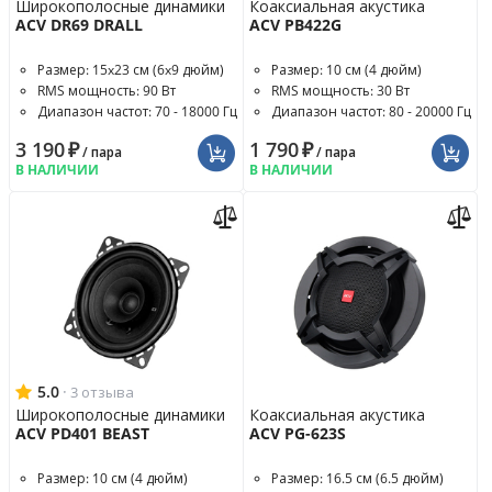
Широкополосные динамики
Коаксиальная акустика
ACV DR69 DRALL
ACV PB422G
Размер: 15x23 см (6x9 дюйм)
Размер: 10 см (4 дюйм)
RMS мощность: 90 Вт
RMS мощность: 30 Вт
Диапазон частот: 70 - 18000 Гц
Диапазон частот: 80 - 20000 Гц
3 190
₽
1 790
₽
/ пара
/ пара
В НАЛИЧИИ
В НАЛИЧИИ
5.0
·
3 отзыва
Широкополосные динамики
Коаксиальная акустика
ACV PD401 BEAST
ACV PG-623S
Размер: 10 см (4 дюйм)
Размер: 16.5 см (6.5 дюйм)