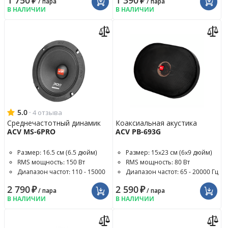
1 750
₽
1 390
₽
/ пара
/ пара
В НАЛИЧИИ
В НАЛИЧИИ
5.0
·
4 отзыва
Среднечастотный динамик
Коаксиальная акустика
ACV MS-6PRO
ACV PB-693G
Размер: 16.5 см (6.5 дюйм)
Размер: 15x23 см (6x9 дюйм)
RMS мощность: 150 Вт
RMS мощность: 80 Вт
Диапазон частот: 110 - 15000
Диапазон частот: 65 - 20000 Гц
Гц
2 790
₽
2 590
₽
/ пара
/ пара
В НАЛИЧИИ
В НАЛИЧИИ