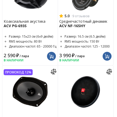
5.0
·
9 отзывов
Коаксиальная акустика
Среднечастотный динамик
ACV PG-693S
ACV NF-165HY
Размер: 15x23 см (6x9 дюйм)
Размер: 16.5 см (6.5 дюйм)
RMS мощность: 80 Вт
RMS мощность: 150 Вт
Диапазон частот: 65 - 20000 Гц
Диапазон частот: 125 - 12000
Гц
2 590
₽
3 990
₽
/ пара
/ пара
В НАЛИЧИИ
В НАЛИЧИИ
ПРОМОКОД 12%