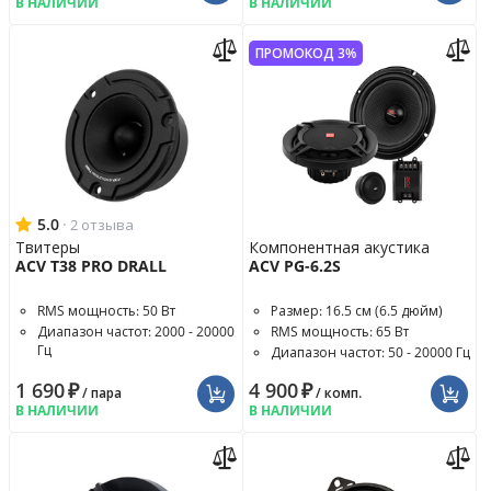
В НАЛИЧИИ
В НАЛИЧИИ
ПРОМОКОД 3%
5.0
·
2 отзыва
Твитеры
Компонентная акустика
ACV T38 PRO DRALL
ACV PG-6.2S
RMS мощность: 50 Вт
Размер: 16.5 см (6.5 дюйм)
Диапазон частот: 2000 - 20000
RMS мощность: 65 Вт
Гц
Диапазон частот: 50 - 20000 Гц
Чувствительность: 103 дБ
1 690
₽
4 900
₽
/ пара
/ комп.
В НАЛИЧИИ
В НАЛИЧИИ