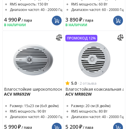
RMS мощность: 150 Вт
RMS мощность: 60 Вт
Диапазон частот: 40 - 20000 Гц
Диапазон частот: 60 - 20000 Гц
4 990
₽
3 890
₽
/ пара
/ пара
В НАЛИЧИИ
В НАЛИЧИИ
ПРОМОКОД 12%
5.0
·
2 отзыва
Влагостойкие широкополосные динамики
Влагостойкая коаксиальная аку
ACV MR692W
ACV MR802W
Размер: 15x23 см (6x9 дюйм)
Размер: 20 см (8 дюйм)
RMS мощность: 90 Вт
RMS мощность: 80 Вт
Диапазон частот: 40 - 20000 Гц
Диапазон частот: 40 - 20000 Гц
5 990
₽
5 200
₽
/ пара
/ пара