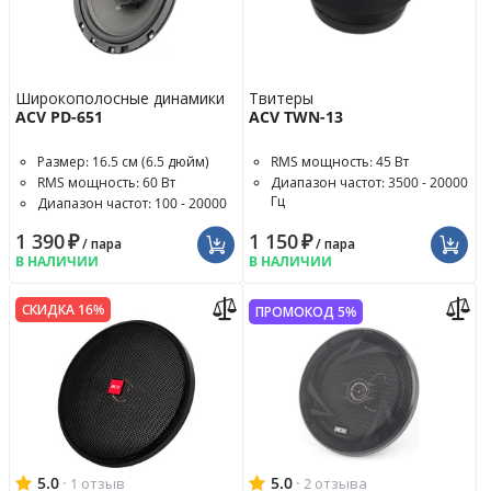
Широкополосные динамики
Твитеры
ACV PD-651
ACV TWN-13
Размер: 16.5 см (6.5 дюйм)
RMS мощность: 45 Вт
RMS мощность: 60 Вт
Диапазон частот: 3500 - 20000
Гц
Диапазон частот: 100 - 20000
Гц
Чувствительность: 91 дБ
1 390
₽
1 150
₽
/ пара
/ пара
В НАЛИЧИИ
В НАЛИЧИИ
СКИДКА 16%
ПРОМОКОД 5%
5.0
·
5.0
·
1 отзыв
2 отзыва