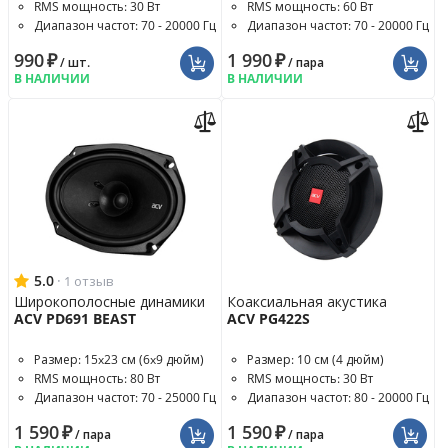
RMS мощность: 30 Вт
RMS мощность: 60 Вт
Диапазон частот: 70 - 20000 Гц
Диапазон частот: 70 - 20000 Гц
990
₽
1 990
₽
/ шт.
/ пара
В НАЛИЧИИ
В НАЛИЧИИ
5.0
·
1 отзыв
Широкополосные динамики
Коаксиальная акустика
ACV PD691 BEAST
ACV PG422S
Размер: 15x23 см (6x9 дюйм)
Размер: 10 см (4 дюйм)
RMS мощность: 80 Вт
RMS мощность: 30 Вт
Диапазон частот: 70 - 25000 Гц
Диапазон частот: 80 - 20000 Гц
1 590
₽
1 590
₽
/ пара
/ пара