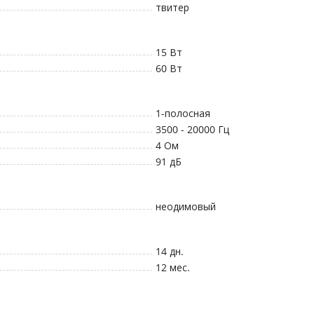
твитер
15
Вт
60
Вт
1
-полосная
3500 - 20000
Гц
4
Ом
91
дБ
неодимовый
14 дн.
12 мес.