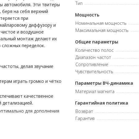
Тип
мы автомобиля. Эти твитеры
 беря на себя верхний
Мощность
 теряется при
Номинальная мощность
 майларовому диффузору и
Максимальная мощность
 чистое и воздушное
рсальный монтаж делают их
Общие параметры
 сложных переделок.
Количество полос
Диапазон частот
Сопротивление
частоты, делая звучание
Чувствительность
терам играть громко и чётко
Параметры ВЧ-динамика
Материал магнита
спечивают качественное
 детализацией.
Гарантийная политика
оптимально для дополнения
Возврат
Гарантия
ь (-35 до +55 °C) делают
 автомобиля.