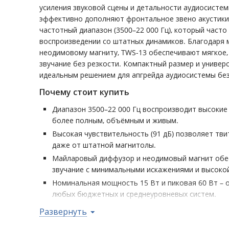
усиления звуковой сцены и детальности аудиосисте
эффективно дополняют фронтальное звено акустики,
частотный диапазон (3500–22 000 Гц), который часто
воспроизведении со штатных динамиков. Благодаря
неодимовому магниту, TWS-13 обеспечивают мягкое,
звучание без резкости. Компактный размер и униве
идеальным решением для апгрейда аудиосистемы без
Почему стоит купить
Диапазон 3500–22 000 Гц воспроизводит высокие 
более полным, объёмным и живым.
Высокая чувствительность (91 дБ) позволяет тви
даже от штатной магнитолы.
Майларовый диффузор и неодимовый магнит обе
звучание с минимальными искажениями и высокой
Номинальная мощность 15 Вт и пиковая 60 Вт – 
любых бюджетных и среднеуровневых систем.
Компактные размеры и температурная устойчивост
Развернуть
установку возможной в любых условиях и местах