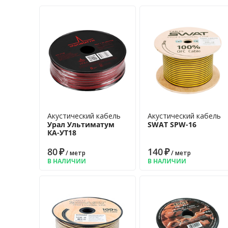
Акустический кабель
Акустический кабель
Урал Ультиматум
SWAT SPW-16
КА-УT18
80
₽
140
₽
/ метр
/ метр
В НАЛИЧИИ
В НАЛИЧИИ