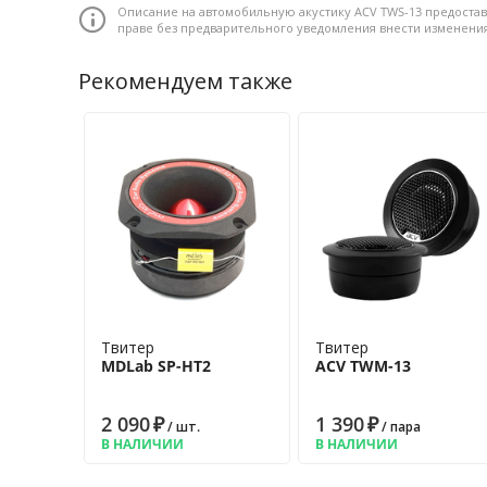
Описание на автомобильную акустику ACV TWS-13 предостав
Пиковая мощность: 60 Вт • Номинальная мощность: 15 Вт
праве без предварительного уведомления внести изменени
Импеданс: 4 Ом • Звуковая катушка: 13 мм • Диффузор:
Неодимовый • Диапазон частот: 3500 - 22000 Гц • Количе
Рекомендуем также
Диапазон рабочих температур: -35 +55 °С
Твитер
Твитер
MDLab SP-HT2
ACV TWM-13
2 090
₽
1 390
₽
/ шт.
/ пара
В НАЛИЧИИ
В НАЛИЧИИ