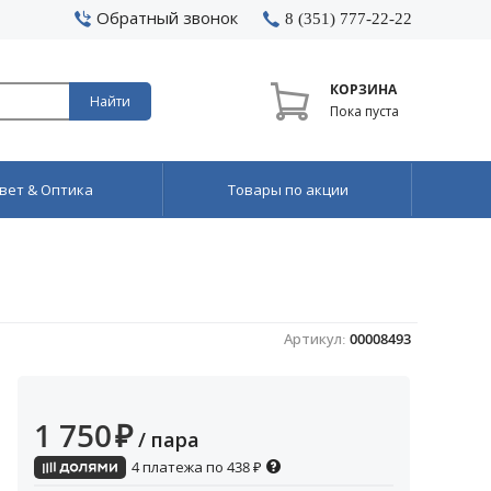
Обратный звонок
8 (351) 777-22-22
КОРЗИНА
Найти
Пока пуста
вет & Оптика
Товары по акции
Артикул:
00008493
1 750
₽
/ пара
4 платежа по
438
₽