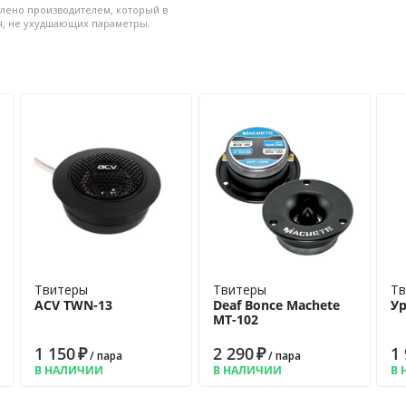
лено производителем, который в
 • Чувствительность: 91 дБ •
я, не ухудшающих параметры.
 Майларовый • Магнит:
ство полос: 1-полосная •
Твитеры
Твитеры
Тв
ACV TWN-13
Deaf Bonce Machete
Ур
MT-102
1 150
₽
2 290
₽
1
/ пара
/ пара
В НАЛИЧИИ
В НАЛИЧИИ
В 