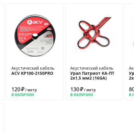
Акустический кабель
Акустический кабель
Ак
ACV KP100-2150PRO
Урал Патриот КА-ПТ
Ур
2х1,5 мм2 (16GA)
2х
120
₽
130
₽
8
/ метр
/ метр
В НАЛИЧИИ
В НАЛИЧИИ
В 