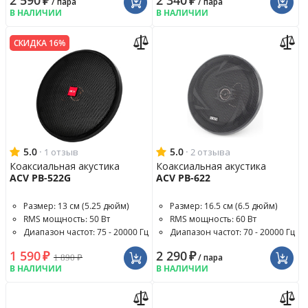
2 590
₽
2 340
₽
/ пара
/ пара
В НАЛИЧИИ
В НАЛИЧИИ
СКИДКА 16%
5.0
·
5.0
·
1 отзыв
2 отзыва
Коаксиальная акустика
Коаксиальная акустика
ACV PB-522G
ACV PB-622
Размер: 13 см (5.25 дюйм)
Размер: 16.5 см (6.5 дюйм)
RMS мощность: 50 Вт
RMS мощность: 60 Вт
Диапазон частот: 75 - 20000 Гц
Диапазон частот: 70 - 20000 Гц
1 590
₽
2 290
₽
1 890
₽
/ пара
В НАЛИЧИИ
В НАЛИЧИИ