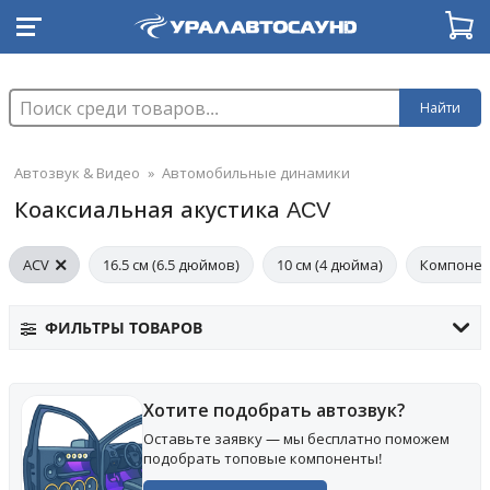
Найти
Автозвук & Видео
»
Автомобильные динамики
Коаксиальная акустика ACV
ACV
16.5 см (6.5 дюймов)
10 см (4 дюйма)
Компонен
ФИЛЬТРЫ ТОВАРОВ
Хотите подобрать автозвук?
Оставьте заявку — мы бесплатно поможем
подобрать топовые компоненты!