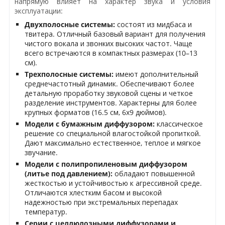
напрямую влияет на характер звука и условия
эксплуатации:
Двухполосные системы:
состоят из мидбаса и
твитера. Отличный базовый вариант для получения
чистого вокала и звонких высоких частот. Чаще
всего встречаются в компактных размерах (10–13
см).
Трехполосные системы:
имеют дополнительный
среднечастотный динамик. Обеспечивают более
детальную проработку звуковой сцены и четкое
разделение инструментов. Характерны для более
крупных форматов (16.5 см, 6х9 дюймов).
Модели с бумажным диффузором:
классическое
решение со специальной влагостойкой пропиткой.
Дают максимально естественное, теплое и мягкое
звучание.
Модели с полипропиленовым диффузором
(литье под давлением):
обладают повышенной
жесткостью и устойчивостью к агрессивной среде.
Отличаются хлестким басом и высокой
надежностью при экстремальных перепадах
температур.
Серии с целлюлозными диффузорами и