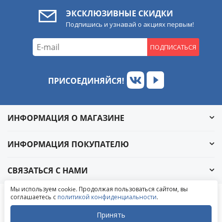
ЭКСКЛЮЗИВНЫЕ СКИДКИ
Подпишись и узнавай о акциях первым!
ПОДПИСАТЬСЯ
ПРИСОЕДИНЯЙСЯ!
ИНФОРМАЦИЯ О МАГАЗИНЕ
ИНФОРМАЦИЯ ПОКУПАТЕЛЮ
СВЯЗАТЬСЯ С НАМИ
Обратный звонок
Мы используем cookie. Продолжая пользоваться сайтом, вы
Написать в ВКонтакте
соглашаетесь с
политикой конфиденциальности
.
© 2004-2026 «УралАвтоСаунд»
Написать в MAX
Написать в WhatsApp
Принять
Написать в Telegram