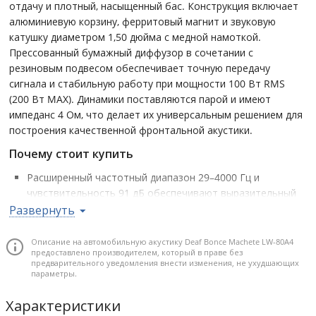
отдачу и плотный, насыщенный бас. Конструкция включает
алюминиевую корзину, ферритовый магнит и звуковую
катушку диаметром 1,50 дюйма с медной намоткой.
Прессованный бумажный диффузор в сочетании с
резиновым подвесом обеспечивает точную передачу
сигнала и стабильную работу при мощности 100 Вт RMS
(200 Вт MAX). Динамики поставляются парой и имеют
импеданс 4 Ом, что делает их универсальным решением для
построения качественной фронтальной акустики.
Почему стоит купить
Расширенный частотный диапазон 29–4000 Гц и
чувствительность 91 дБ обеспечивают выразительный
мидбас и хорошую отдачу.
Развернуть
Мощность 100 Вт RMS и усиленный мотор позволяют
получить более высокую производительность по
Описание на автомобильную акустику Deaf Bonce Machete LW-80A4
предоставлено производителем, который в праве без
сравнению с младшими версиями.
предварительного уведомления внести изменения, не ухудшающих
параметры.
Надежная конструкция: алюминиевая корзина,
ферритовый магнит и медная намотка звуковой катушки
Характеристики
1,50 дюйма.