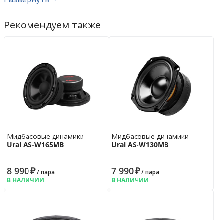
Установочные размеры
Монтажная глубина
93.5
мм
Рекомендуем также
Монтажный диаметр
183
мм
Гарантийная политика
Возврат
14 дн.
Гарантия
12 мес.
Мидбасовые динамики
Мидбасовые динамики
Ural AS-W165MB
Ural AS-W130MB
8 990
₽
7 990
₽
/ пара
/ пара
В НАЛИЧИИ
В НАЛИЧИИ