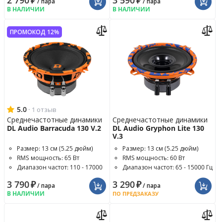
2 790
₽
3 590
₽
/ пара
/ пара
В НАЛИЧИИ
В НАЛИЧИИ
ПРОМОКОД 12%
5.0
·
1 отзыв
Среднечастотные динамики
Среднечастотные динамики
DL Audio Barracuda 130 V.2
DL Audio Gryphon Lite 130
V.3
Размер: 13 см (5.25 дюйм)
Размер: 13 см (5.25 дюйм)
RMS мощность: 65 Вт
RMS мощность: 60 Вт
Диапазон частот: 110 - 17000
Диапазон частот: 65 - 15000 Гц
Гц
3 790
₽
3 290
₽
/ пара
/ пара
В НАЛИЧИИ
ПО ПРЕДЗАКАЗУ