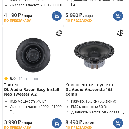
Гц
Диапазон частот: 70 - 12000 Гц
Чувствительность: 102.8 дБ
4 190
₽
5 990
₽
/ пара
/ пара
ПО ПРЕДЗАКАЗУ
ПО ПРЕДЗАКАЗУ
5.0
·
12 отзывов
Твитер
Компонентная акустика
DL Audio Raven Easy Install
DL Audio Anaconda 165
Neo Tweeter V.2
Comp
RMS мощность: 40 Вт
Размер: 16.5 см (6.5 дюйм)
Диапазон частот: 2000 - 21000
RMS мощность: 80 Вт
Гц
Диапазон частот: 58 - 22000 Гц
Чувствительность: 101.7 дБ
3 990
₽
8 490
₽
/ пара
/ комп.
ПО ПРЕДЗАКАЗУ
ПО ПРЕДЗАКАЗУ