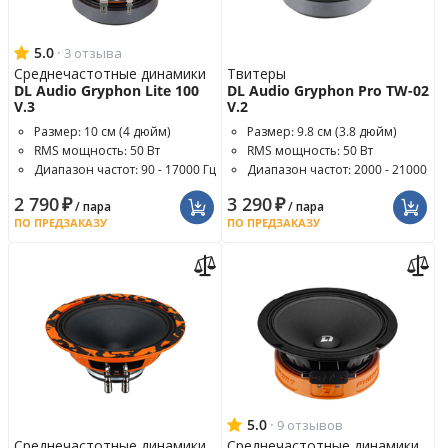
5.0
·
3 отзыва
Среднечастотные динамики
Твитеры
DL Audio Gryphon Lite 100
DL Audio Gryphon Pro TW-02
V.3
V.2
Размер: 10 см (4 дюйм)
Размер: 9.8 см (3.8 дюйм)
RMS мощность: 50 Вт
RMS мощность: 50 Вт
Диапазон частот: 90 - 17000 Гц
Диапазон частот: 2000 - 21000
Гц
2 790
₽
3 290
₽
/ пара
/ пара
ПО ПРЕДЗАКАЗУ
ПО ПРЕДЗАКАЗУ
5.0
·
9 отзывов
Среднечастотные динамики
Среднечастотные динамики