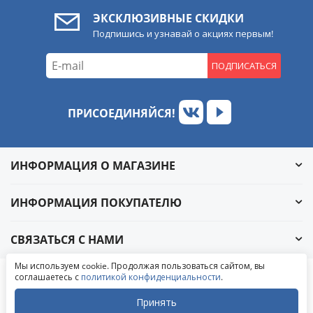
ЭКСКЛЮЗИВНЫЕ СКИДКИ
Подпишись и узнавай о акциях первым!
ПОДПИСАТЬСЯ
ПРИСОЕДИНЯЙСЯ!
ИНФОРМАЦИЯ О МАГАЗИНЕ
ИНФОРМАЦИЯ ПОКУПАТЕЛЮ
СВЯЗАТЬСЯ С НАМИ
Обратный звонок
Мы используем cookie. Продолжая пользоваться сайтом, вы
Написать в ВКонтакте
соглашаетесь с
политикой конфиденциальности
.
© 2004-2026 «УралАвтоСаунд»
Написать в MAX
Написать в WhatsApp
Принять
Написать в Telegram