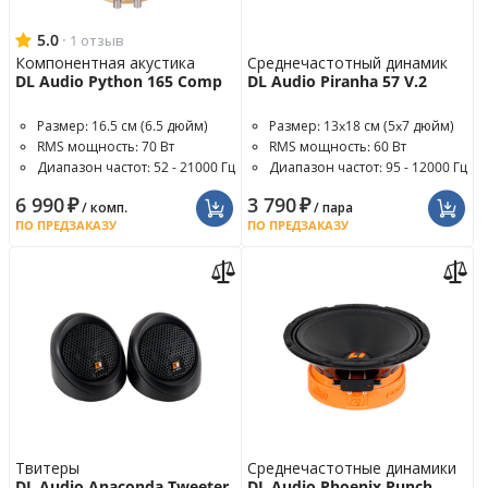
5.0
·
1 отзыв
Компонентная акустика
Среднечастотный динамик
DL Audio Python 165 Comp
DL Audio Piranha 57 V.2
Размер: 16.5 см (6.5 дюйм)
Размер: 13x18 см (5x7 дюйм)
RMS мощность: 70 Вт
RMS мощность: 60 Вт
Диапазон частот: 52 - 21000 Гц
Диапазон частот: 95 - 12000 Гц
6 990
₽
3 790
₽
/ комп.
/ пара
ПО ПРЕДЗАКАЗУ
ПО ПРЕДЗАКАЗУ
Твитеры
Среднечастотные динамики
DL Audio Anaconda Tweeter
DL Audio Phoenix Punch