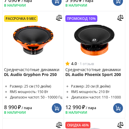
7 090
₽
5 990
₽
/ пара
/ пара
В НАЛИЧИИ
В НАЛИЧИИ
РАССРОЧКА 9 МЕС
ПРОМОКОД 10%
4.0
·
1 отзыв
Среднечастотные динамики
Среднечастотные динамики
DL Audio Gryphon Pro 250
DL Audio Phoenix Sport 200
Размер: 25 см (10 дюйм)
Размер: 20 см (8 дюйм)
RMS мощность: 150 Вт
RMS мощность: 210 Вт
Диапазон частот: 50 - 10000 Гц
Диапазон частот: 110 - 11000
Гц
8 990
₽
12 990
₽
/ пара
/ пара
В НАЛИЧИИ
В НАЛИЧИИ
СКИДКА 46%