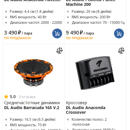
Machine 200
Размер: 4.4 см (1.8 дюйм)
Размер: 20 см (8 дюйм)
RMS мощность: 40 Вт
RMS мощность: 200 Вт
Диапазон частот: 2000 - 22000
Диапазон частот: 70 - 15000 Гц
Гц
3 490
₽
9 490
₽
/ пара
/ пара
ПО ПРЕДЗАКАЗУ
ПО ПРЕДЗАКАЗУ
5.0
·
3 отзыва
Среднечастотные динамики
Кроссовер
DL Audio Barracuda 165 V.2
DL Audio Anaconda
Crossover
Размер: 16.5 см (6.5 дюйм)
Количество полос: 2
-полосная
RMS мощность: 75 Вт
Диапазон частот: 3500 Гц