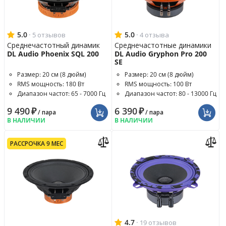
5.0
·
5.0
·
5 отзывов
4 отзыва
Среднечастотный динамик
Среднечастотные динамики
DL Audio Phoenix SQL 200
DL Audio Gryphon Pro 200
SE
Размер: 20 см (8 дюйм)
Размер: 20 см (8 дюйм)
RMS мощность: 180 Вт
RMS мощность: 100 Вт
Диапазон частот: 65 - 7000 Гц
Диапазон частот: 80 - 13000 Гц
9 490
₽
6 390
₽
/ пара
/ пара
В НАЛИЧИИ
В НАЛИЧИИ
РАССРОЧКА 9 МЕС
4.7
·
19 отзывов