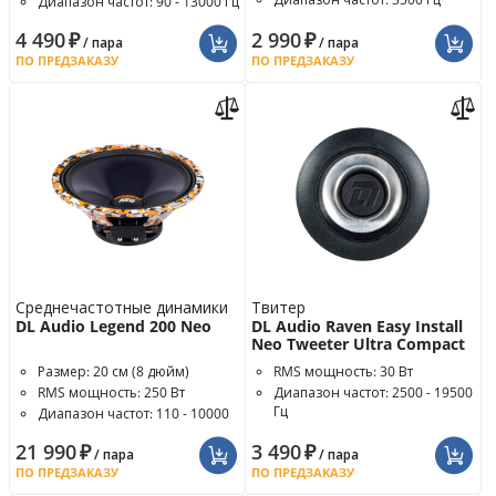
Диапазон частот: 90 - 13000 Гц
Крутизна среза: 12 дБ/окт
4 490
₽
2 990
₽
/ пара
/ пара
ПО ПРЕДЗАКАЗУ
ПО ПРЕДЗАКАЗУ
Среднечастотные динамики
Твитер
DL Audio Legend 200 Neo
DL Audio Raven Easy Install
Neo Tweeter Ultra Compact
Размер: 20 см (8 дюйм)
RMS мощность: 30 Вт
RMS мощность: 250 Вт
Диапазон частот: 2500 - 19500
Гц
Диапазон частот: 110 - 10000
Гц
Чувствительность: 101.4 дБ
21 990
₽
3 490
₽
/ пара
/ пара
ПО ПРЕДЗАКАЗУ
ПО ПРЕДЗАКАЗУ