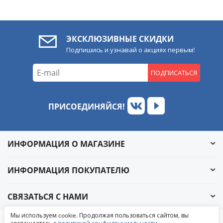
ЭКСКЛЮЗИВНЫЕ СКИДКИ
Подпишись и узнавай о акциях первым!
ПОДПИСАТЬСЯ
ПРИСОЕДИНЯЙСЯ!
ИНФОРМАЦИЯ О МАГАЗИНЕ
ИНФОРМАЦИЯ ПОКУПАТЕЛЮ
СВЯЗАТЬСЯ С НАМИ
Обратный звонок
Мы используем cookie. Продолжая пользоваться сайтом, вы
Написать в ВКонтакте