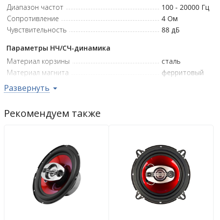
Диапазон частот
100 - 20000
Гц
Сопротивление
4
Ом
Чувствительность
88
дБ
Параметры НЧ/СЧ-динамика
Материал корзины
сталь
Материал магнита
ферритовый
Размер катушки
0.75" (19 мм)
Развернуть
Параметры ВЧ-динамика
Рекомендуем также
Материал диффузора
майлар
Установочные размеры
Монтажная глубина
44
мм
Монтажный диаметр
114
мм
Гарантийная политика
Возврат
14 дн.
Гарантия
12 мес.