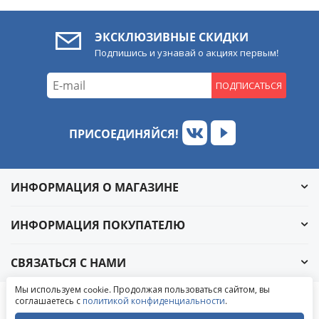
ЭКСКЛЮЗИВНЫЕ СКИДКИ
Подпишись и узнавай о акциях первым!
ПОДПИСАТЬСЯ
ПРИСОЕДИНЯЙСЯ!
ИНФОРМАЦИЯ О МАГАЗИНЕ
ИНФОРМАЦИЯ ПОКУПАТЕЛЮ
СВЯЗАТЬСЯ С НАМИ
Обратный звонок
Мы используем cookie. Продолжая пользоваться сайтом, вы
Написать в ВКонтакте
соглашаетесь с
политикой конфиденциальности
.
© 2004-2026 «УралАвтоСаунд»
Написать в MAX