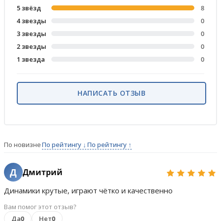
5 звёзд
8
4 звезды
0
3 звезды
0
2 звезды
0
1 звезда
0
НАПИСАТЬ ОТЗЫВ
По новизне
По рейтингу ↓
По рейтингу ↑
Д
Дмитрий
Динамики крутые, играют чётко и качественно
Вам помог этот отзыв?
Да
0
Нет
0