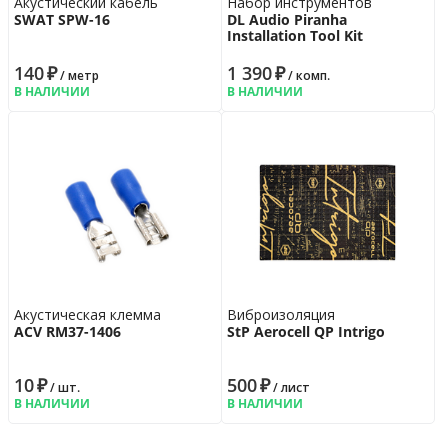
Акустический кабель
Набор инструментов
SWAT SPW-16
DL Audio Piranha
Installation Tool Kit
140
₽
1 390
₽
/ метр
/ комп.
В НАЛИЧИИ
В НАЛИЧИИ
Акустическая клемма
Виброизоляция
ACV RM37-1406
StP Aerocell QP Intrigo
10
₽
500
₽
/ шт.
/ лист
В НАЛИЧИИ
В НАЛИЧИИ