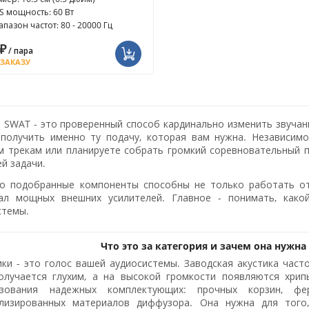
S мощность: 60 Вт
пазон частот: 80 - 20000 Гц
₽
/ пара
ДЗАКАЗУ
а SWAT - это проверенный способ кардинально изменить звучан
 получить именно ту подачу, которая вам нужна. Независим
 трекам или планируете собрать громкий соревновательный пр
й задачи.
о подобранные компоненты способны не только работать от
ал мощных внешних усилителей. Главное - понимать, какой
стемы.
Что это за категория и зачем она нужна
ки - это голос вашей аудиосистемы. Заводская акустика част
олучается глухим, а на высокой громкости появляются хри
ьзования надежных комплектующих: прочных корзин, ф
ализированных материалов диффузора. Она нужна для того,