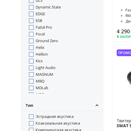
DLS
Dynamic State
Раз
EDGE
RM
ESB
Диа
Faital Pro
4 290
Focal
В НАЛ
Ground Zero
Helix
ПРОМО
Hellion
Kicx
Light Audio
MAGNUM
MBQ
MDLab
MDPower
Morel
Тип
Musway
Pride
Эстрадная акустика
Твите
Prology
Коаксиальная акустика
SWAT 
Rainbow
Компонентная акустика