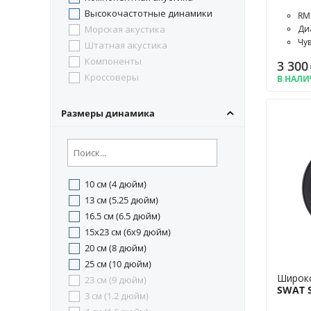
Rebec
Высокочастотные динамики
RM
Recoil
Морская акустика
Диа
Soaudio
Чу
Штатная акустика
Sound Religion
Компоненты
3 300
Soundstream
Кроссоверы
В НАЛ
Tonemix
VIBE
Размеры динамика
УРАЛ
10 см (4 дюйм)
13 см (5.25 дюйм)
16.5 см (6.5 дюйм)
15x23 см (6x9 дюйм)
20 см (8 дюйм)
25 см (10 дюйм)
Широк
23 см (9 дюйм)
SWAT S
3 см (1.2 дюйм)