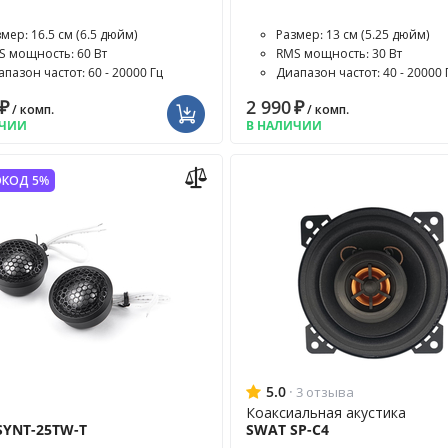
мер: 16.5 см (6.5 дюйм)
Размер: 13 см (5.25 дюйм)
S мощность: 60 Вт
RMS мощность: 30 Вт
пазон частот: 60 - 20000 Гц
Диапазон частот: 40 - 20000 
₽
2 990
₽
/ комп.
/ комп.
ИЧИИ
В НАЛИЧИИ
КОД 5%
5.0
·
3 отзыва
р
Коаксиальная акустика
SYNT-25TW-T
SWAT SP-C4