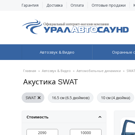
Гарантия
Доставка
Оплата
Оптовые продажи
Автозвук & Видео
Охранные 
Главная
»
Автозвук & Видео
»
Автомобильные динамики
»
SWA
Акустика SWAT
SWAT
16.5 см (6.5 дюймов)
10 см (4 дюйма)
13 см (5 дюймов)
20 см (8 дюймов)
16.5 см (6.5
Стоимость