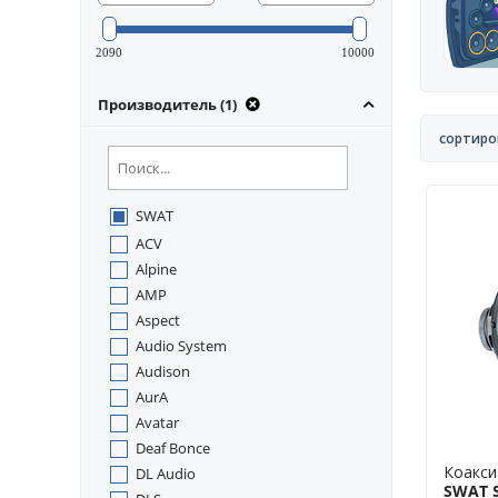
2090
10000
Производитель (1)
сортиро
SWAT
ACV
Alpine
AMP
Aspect
Audio System
Audison
AurA
Avatar
Deaf Bonce
Коакси
DL Audio
SWAT S