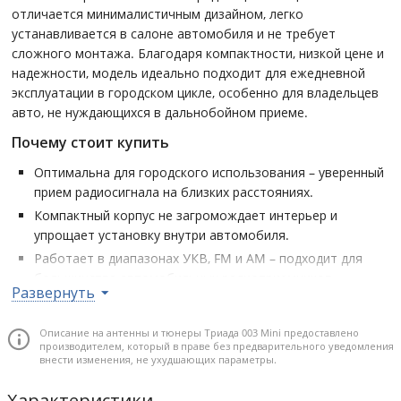
отличается минималистичным дизайном, легко
устанавливается в салоне автомобиля и не требует
сложного монтажа. Благодаря компактности, низкой цене и
надежности, модель идеально подходит для ежедневной
эксплуатации в городском цикле, особенно для владельцев
авто, не нуждающихся в дальнобойном приеме.
Почему стоит купить
Оптимальна для городского использования – уверенный
прием радиосигнала на близких расстояниях.
Компактный корпус не загромождает интерьер и
упрощает установку внутри автомобиля.
Работает в диапазонах УКВ, FM и AM – подходит для
большинства автомобильных радиоприемников.
Развернуть
Коэффициент усиления 20 дБ обеспечивает стабильное
качество сигнала в условиях плотной городской
Описание на антенны и тюнеры Триада 003 Mini предоставлено
застройки.
производителем, который в праве без предварительного уведомления
внести изменения, не ухудшающих параметры.
Доступная цена делает модель выгодным выбором без
переплаты за ненужные функции.
Характеристики