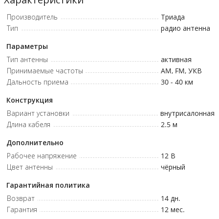
Прием УКВ, FM, AM в городе • Компактность • С отдельным
Производитель
Триада
проводом питания • Дальность приема до 30-40 км • Длина
Тип
радио антенна
кабеля 2,5 м
Параметры
Тип антенны
активная
Принимаемые частоты
AM, FM, УКВ
Дальность приема
30 - 40
км
Конструкция
Вариант установки
внутрисалонная
Длина кабеля
2.5
м
Дополнительно
Рабочее напряжение
12
В
Цвет антенны
чёрный
Гарантийная политика
Возврат
14 дн.
Гарантия
12 мес.