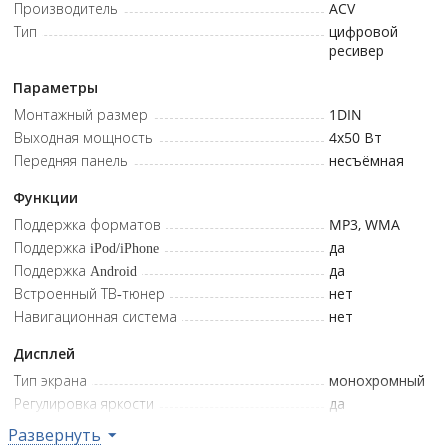
Производитель
ACV
Изменяемая подсветка кнопок и компактный дизайн
Тип
цифровой
делают установку эстетичной и гармоничной с
ресивер
интерьером автомобиля.
Параметры
Монтажный размер
1DIN
Выходная мощность
4x50
Вт
Передняя панель
несъёмная
Функции
Поддержка форматов
MP3, WMA
Поддержка iPod/iPhone
да
Поддержка Android
да
Встроенный ТВ-тюнер
нет
Навигационная система
нет
Дисплей
Тип экрана
монохромный
Регулировка яркости
да
Кириллические символы
да
Развернуть