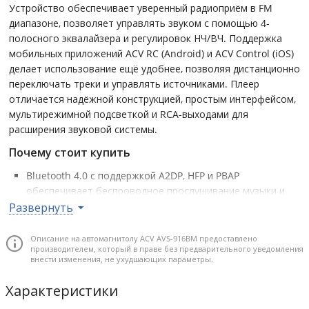
Устройство обеспечивает уверенный радиоприём в FM
диапазоне, позволяет управлять звуком с помощью 4-
полосного эквалайзера и регулировок НЧ/ВЧ. Поддержка
мобильных приложений ACV RC (Android) и ACV Control (iOS)
делает использование ещё удобнее, позволяя дистанционно
переключать треки и управлять источниками. Плеер
отличается надёжной конструкцией, простым интерфейсом,
мультирежимной подсветкой и RCA-выходами для
расширения звуковой системы.
Почему стоит купить
Bluetooth 4.0 с поддержкой A2DP, HFP и PBAP
обеспечивает беспроводное прослушивание музыки и
звонки в режиме Hands-Free.
Развернуть
Встроенный усилитель 4×50 Вт позволяет получить
мощный и чистый звук без внешних компонентов.
Описание на автомагнитолу ACV AVS-916BM предоставлено
производителем, который в праве без предварительного уведомления
Поддержка воспроизведения с USB, SD и AUX расширяет
внести изменения, не ухудшающих параметры.
выбор источников аудио.
Характеристики
Совместимость с приложениями ACV RC и ACV Control
обеспечивает удобное управление со смартфона.