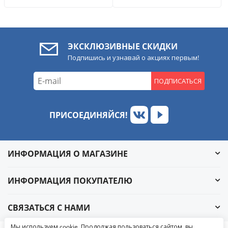
ЭКСКЛЮЗИВНЫЕ СКИДКИ
Подпишись и узнавай о акциях первым!
ПОДПИСАТЬСЯ
ПРИСОЕДИНЯЙСЯ!
ИНФОРМАЦИЯ О МАГАЗИНЕ
ИНФОРМАЦИЯ ПОКУПАТЕЛЮ
СВЯЗАТЬСЯ С НАМИ
Обратный звонок
Мы используем cookie. Продолжая пользоваться сайтом, вы
Написать в ВКонтакте