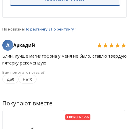
По новизне
По рейтингу ↓
По рейтингу ↑
А
Аркадий
Блин, лучше магнитофона у меня не было, ставлю твердую
пятерку рекомендую!
Вам помог этот отзыв?
Да
0
Нет
0
Покупают вместе
СКИДКА 12%