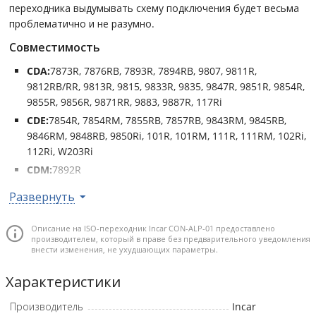
переходника выдумывать схему подключения будет весьма
проблематично и не разумно.
Совместимость
CDA:
7873R, 7876RB, 7893R, 7894RB, 9807, 9811R,
9812RB/RR, 9813R, 9815, 9833R, 9835, 9847R, 9851R, 9854R,
9855R, 9856R, 9871RR, 9883, 9887R, 117Ri
CDE:
7854R, 7854RM, 7855RB, 7857RB, 9843RM, 9845RB,
9846RM, 9848RB, 9850Ri, 101R, 101RM, 111R, 111RM, 102Ri,
112Ri, W203Ri
CDM:
7892R
IDA:
X301, X301RR, X303, X305, X311, X311RR, X313
Развернуть
FLEX 4 MRP-F:
256
Описание на ISO-переходник Incar CON-ALP-01 предоставлено
производителем, который в праве без предварительного уведомления
внести изменения, не ухудшающих параметры.
Характеристики
Производитель
Incar