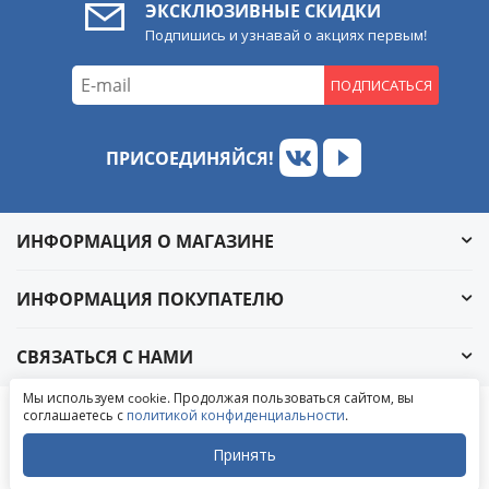
ЭКСКЛЮЗИВНЫЕ СКИДКИ
Подпишись и узнавай о акциях первым!
ПОДПИСАТЬСЯ
ПРИСОЕДИНЯЙСЯ!
ИНФОРМАЦИЯ О МАГАЗИНЕ
ИНФОРМАЦИЯ ПОКУПАТЕЛЮ
СВЯЗАТЬСЯ С НАМИ
Обратный звонок
Мы используем cookie. Продолжая пользоваться сайтом, вы
Написать в ВКонтакте
соглашаетесь с
политикой конфиденциальности
.
© 2004-2026 «УралАвтоСаунд»
Написать в MAX
Написать в WhatsApp
Принять
Написать в Telegram
Закрыть