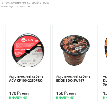
но производителем, который в праве
ухудшающих параметры.
Акустический кабель
Акустический кабель
Ак
ACV KP100-2250PRO
EDGE EDC-SW167
DL
Sp
170
₽
150
₽
1
/ метр
/ метр
В НАЛИЧИИ
В НАЛИЧИИ
В 