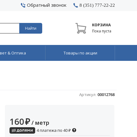
Обратный звонок
8 (351) 777-22-22
КОРЗИНА
Найти
Пока пуста
вет & Оптика
Товары по акции
Артикул:
00012768
160
₽
/ метр
4 платежа по
40
₽