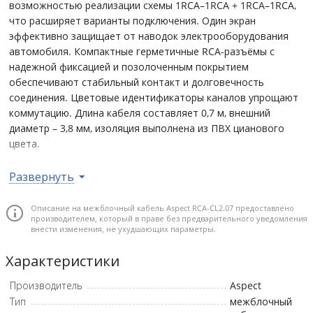
возможностью реализации схемы 1RCA–1RCA + 1RCA–1RCA,
что расширяет варианты подключения. Один экран
эффективно защищает от наводок электрооборудования
автомобиля. Компактные герметичные RCA-разъёмы с
надежной фиксацией и позолоченным покрытием
обеспечивают стабильный контакт и долговечность
соединения. Цветовые идентификаторы каналов упрощают
коммутацию. Длина кабеля составляет 0,7 м, внешний
диаметр – 3,8 мм, изоляция выполнена из ПВХ цианового
цвета.
Почему стоит купить
Развернуть
Витая пара и дополнительный экран обеспечивают
эффективную защиту от наводок и помех
Описание на межблочный кабель Aspect RCA-CL2.07 предоставлено
производителем, который в праве без предварительного уведомления
электрооборудования автомобиля.
внести изменения, не ухудшающих параметры.
Проводники из бескислородной меди (OFC) с низким
сопротивлением гарантируют стабильную передачу
Характеристики
сигнала по всему частотному диапазону.
Производитель
Aspect
Позолоченные латунные RCA-разъёмы с герметичной
Тип
межблочный
конструкцией и надежной фиксацией обеспечивают