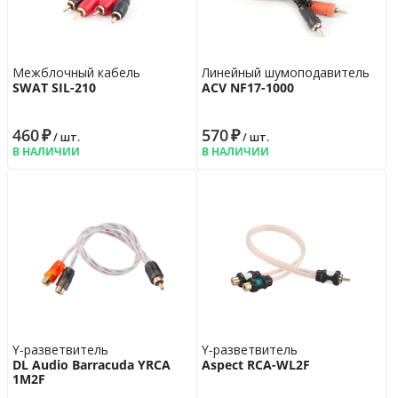
Межблочный кабель
Линейный шумоподавитель
SWAT SIL-210
ACV NF17-1000
460
₽
570
₽
/ шт.
/ шт.
В НАЛИЧИИ
В НАЛИЧИИ
Y-разветвитель
Y-разветвитель
DL Audio Barracuda YRCA
Aspect RCA-WL2F
1M2F