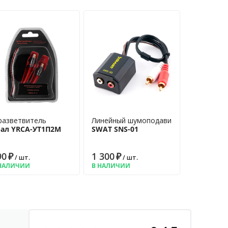
разветвитель
Линейный шумоподавитель
рал YRCA-УТ1П2М
SWAT SNS-01
90
₽
1 300
₽
/ шт.
/ шт.
НАЛИЧИИ
В НАЛИЧИИ