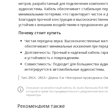
метров, разработанный для подключения компонен
аудиосистемы. Кабель обеспечивает стабильную пер
минимальными потерями, что гарантирует чистое и 
Благодаря прочной конструкции и высококачественн
устойчив к внешним воздействиям и предназначен дл
Почему стоит купить
Чистая передача звука: Высококачественные мат
обеспечивают минимальные искажения при перед
Долговечность: Прочный и надёжный кабель гар
и устойчивость к повреждениям.
Совместимость: Подходит для большинства аудио
интегрируется в автомобильные аудиосистемы.
Тип: 2RCA - 2RCA • Длина: 5 м • Материал проводника:
Описание на межблочный кабель DL Audio Barracuda RCA 5M
который в праве без предварительного уведомления внест
параметры.
Рекомендуем также