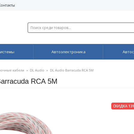
Контакты
системы
Автоэлектроника
Автос
очные кабели
»
DL Audio
»
DL Audio Barracuda RCA 5M
arracuda RCA 5M
СКИДКА 13