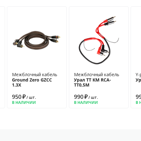
Межблочный кабель
Межблочный кабель
Y-
Ground Zero GZCC
Урал ТТ КМ RCA-
У
1.3X
ТТ0,5М
950
₽
990
₽
9
/ шт.
/ шт.
В НАЛИЧИИ
В НАЛИЧИИ
В 