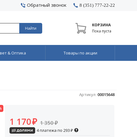
Обратный звонок
8 (351) 777-22-22
КОРЗИНА
Найти
Пока пуста
вет & Оптика
Товары по акции
Артикул:
00015648
%
1 170
₽
1 350
₽
4 платежа по
293
₽