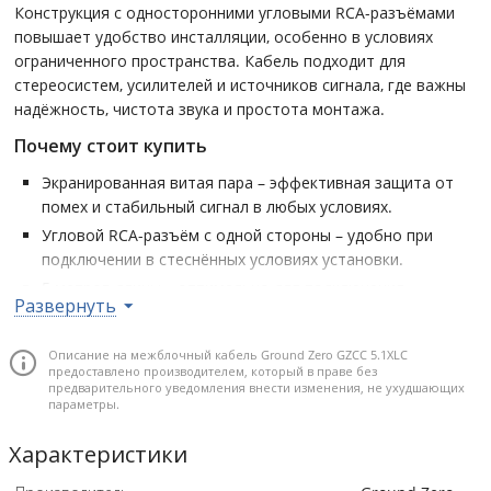
Конструкция с односторонними угловыми RCA-разъёмами
повышает удобство инсталляции, особенно в условиях
ограниченного пространства. Кабель подходит для
стереосистем, усилителей и источников сигнала, где важны
надёжность, чистота звука и простота монтажа.
Почему стоит купить
Экранированная витая пара – эффективная защита от
помех и стабильный сигнал в любых условиях.
Угловой RCA-разъём с одной стороны – удобно при
подключении в стеснённых условиях установки.
5 метров длины – оптимально для подключения
Развернуть
компонентов, расположенных на значительном удалении
друг от друга.
Описание на межблочный кабель Ground Zero GZCC 5.1XLC
Профессиональное исполнение – надёжность и
предоставлено производителем, который в праве без
долговечность даже при интенсивной эксплуатации.
предварительного уведомления внести изменения, не ухудшающих
параметры.
Стерео кабель RCA • Экранированная витая пара •
Характеристики
Односторонний угловой разъем • Длина 5 м