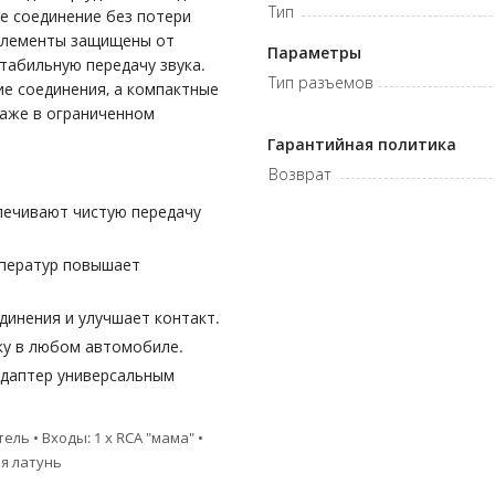
Тип
 соединение без потери
 элементы защищены от
Параметры
стабильную передачу звука.
Тип разъемов
е соединения, а компактные
даже в ограниченном
Гарантийная политика
Возврат
печивают чистую передачу
мператур повышает
инения и улучшает контакт.
ку в любом автомобиле.
адаптер универсальным
ль • Входы: 1 х RCA "мама" •
ая латунь