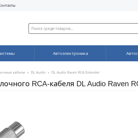
Контакты
системы
Автоэлектроника
Автос
очные кабели
»
DL Audio
»
DL Audio Raven RCA Extender
очного RCA-кабеля DL Audio Raven RC