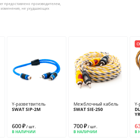
er предоставлено производителем,
и изменения, не ухудшающих
С
Y-разветвитель
Межблочный кабель
Y-
SWAT SIP-2M
SWAT SIE-250
DL
Y
600
₽
700
₽
6
/ шт.
/ шт.
В НАЛИЧИИ
В НАЛИЧИИ
В 