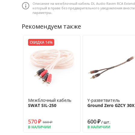
Описание на межблочный кабель DL Audio Raven RCA Extend
который в праве без предварительного уведомления внест
параметры.
Рекомендуем также
СКИДКА 14%
Межблочный кабель
Y-разветвитель
SWAT SIL-250
Ground Zero GZCY 30X
570
₽
600
₽
660
₽
/ шт.
В НАЛИЧИИ
В НАЛИЧИИ