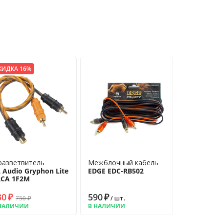
КИДКА 16%
разветвитель
Межблочный кабель
 Audio Gryphon Lite
EDGE EDC-RB502
RCA 1F2M
30
₽
590
₽
750
₽
/ шт.
НАЛИЧИИ
В НАЛИЧИИ