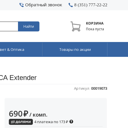
Обратный звонок
8 (351) 777-22-22
КОРЗИНА
Найти
Пока пуста
вет & Оптика
Товары по акции
A Extender
Артикул:
00019073
690
₽
/ комп.
4 платежа по
173
₽