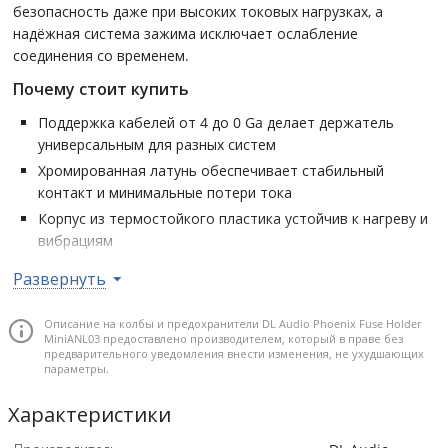
безопасность даже при высоких токовых нагрузках, а
надёжная система зажима исключает ослабление
соединения со временем.
Почему стоит купить
Поддержка кабелей от 4 до 0 Ga делает держатель
универсальным для разных систем
Хромированная латунь обеспечивает стабильный
контакт и минимальные потери тока
Корпус из термостойкого пластика устойчив к нагреву и
вибрациям
Надёжная фиксация кабеля исключает риски перебоев в
Развернуть
питании
Идеально подходит для защиты усилителей и
Описание на колбы и предохранители DL Audio Phoenix Fuse Holder
распределительных цепей в автозвуке
MiniANL03 предоставлено производителем, который в праве без
предварительного уведомления внести изменения, не ухудшающих
параметры.
Тип: MiniANL • Сечение кабеля: от 4 Ga (21.2 мм2) до 0 Ga (53.5
мм2)
Характеристики