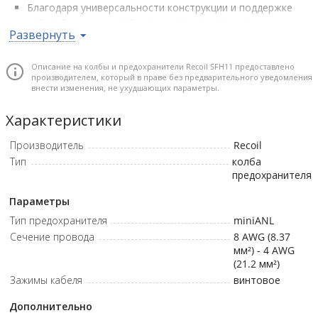
Благодаря универсальности конструкции и поддержке
кабелей разных калибров, он станет оптимальным
Развернуть
выбором для любых инсталляций.
Приятный внешний вид с матовым хромированным
Описание на колбы и предохранители Recoil SFH11 предоставлено
покрытием добавляет эстетики вашему оборудованию.
производителем, который в праве без предварительного уведомления
внести изменения, не ухудшающих параметры.
Тип предохранителя: Mini ANL • Материал: Кованая латунь с
матовым хромированным покрытием • Основа:
Характеристики
Высокотемпературный поликарбонат • Калибр кабеля: 4/8 AWG
• Предохранители в комплекте: 80А и 100А
Производитель
Recoil
Тип
колба
предохранителя
Параметры
Тип предохранителя
miniANL
Сечение провода
8 AWG (8.37
мм²) - 4 AWG
(21.2 мм²)
Зажимы кабеля
винтовое
Дополнительно