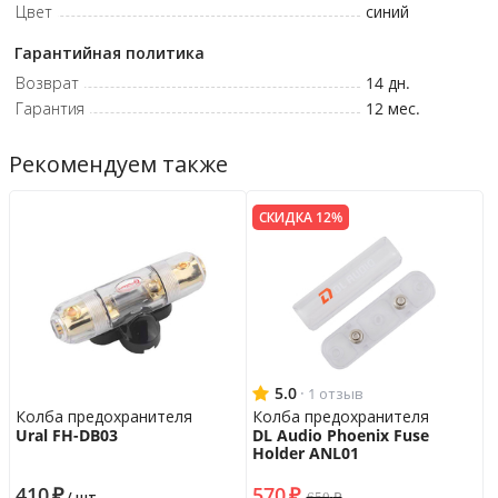
Цвет
синий
Гарантийная политика
Возврат
14 дн.
Гарантия
12 мес.
Рекомендуем также
СКИДКА 12%
5.0
·
1 отзыв
Колба предохранителя
Колба предохранителя
Ural FH-DB03
DL Audio Phoenix Fuse
Holder ANL01
410
₽
570
₽
650
₽
/ шт.