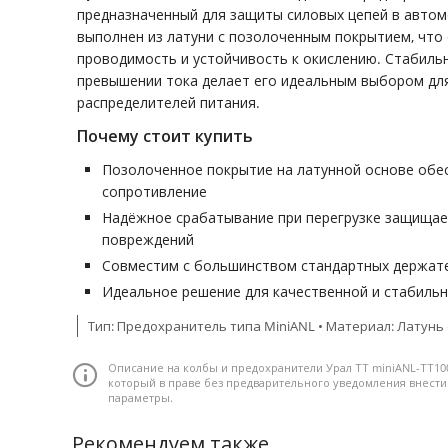
предназначенный для защиты силовых цепей в автом
выполнен из латуни с позолоченным покрытием, что
проводимость и устойчивость к окислению. Стабиль
превышении тока делает его идеальным выбором для
распределителей питания.
Почему стоит купить
Позолоченное покрытие на латунной основе обе
сопротивление
Надёжное срабатывание при перегрузке защищае
повреждений
Совместим с большинством стандартных держат
Идеальное решение для качественной и стабиль
Тип: Предохранитель типа MiniANL • Материал: Латунь с
Описание на колбы и предохранители Урал ТТ miniANL-ТТ10
который в праве без предварительного уведомления внест
параметры.
Рекомендуем также