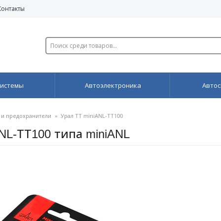
Контакты
системы
Автоэлектроника
Автос
 и предохранители
»
Урал ТТ miniANL-ТТ100
NL-ТТ100 типа miniANL