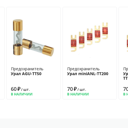
Предохранитель
Предохранитель
Пр
Урал AGU-TT50
Урал miniANL-TT200
Ур
ТТ
60
₽
70
₽
7
/ шт.
/ шт.
В НАЛИЧИИ
В НАЛИЧИИ
В 