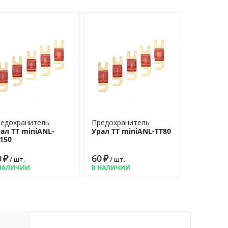
едохранитель
Предохранитель
ал ТТ miniANL-
Урал ТТ miniANL-ТТ80
150
0
₽
60
₽
/ шт.
/ шт.
НАЛИЧИИ
В НАЛИЧИИ