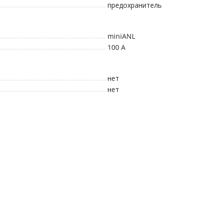
предохранитель
miniANL
100
A
нет
нет