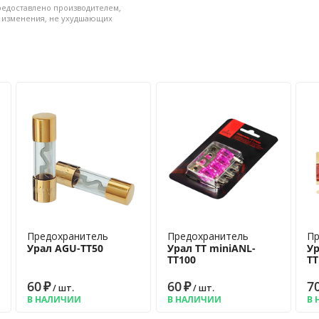
редоставлено производителем,
и изменения, не ухудшающих
 позолотой • Номинал, А: 200
Предохранитель
Предохранитель
Пр
Урал AGU-TT50
Урал ТТ miniANL-
Ур
ТТ100
ТТ
60
₽
60
₽
7
/ шт.
/ шт.
В НАЛИЧИИ
В НАЛИЧИИ
В 