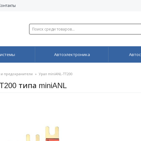
Контакты
системы
Автоэлектроника
Автос
 и предохранители
»
Урал miniANL-TT200
T200 типа miniANL