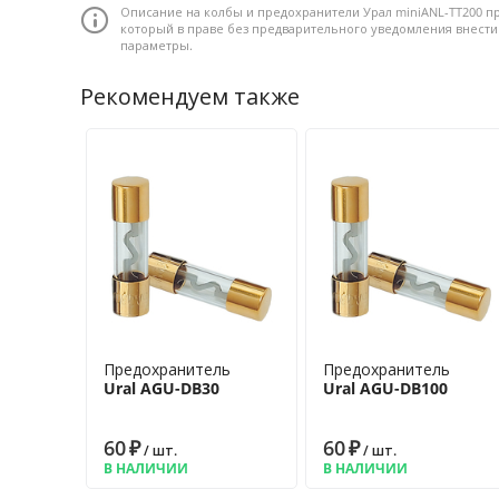
применение в автозвуке.
Описание на колбы и предохранители Урал miniANL-TT200 п
который в праве без предварительного уведомления внест
Тип: Предохранитель типа MiniANL • Материал: Латунь с
параметры.
Рекомендуем также
Предохранитель
Предохранитель
Ural AGU-DB30
Ural AGU-DB100
60
₽
60
₽
/ шт.
/ шт.
В НАЛИЧИИ
В НАЛИЧИИ