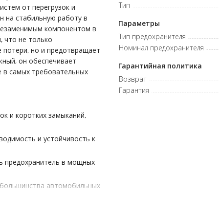
Тип
стем от перегрузок и
ан на стабильную работу в
Параметры
о незаменимым компонентом в
Тип предохранителя
, что не только
Номинал предохранителя
 потери, но и предотвращает
жный, он обеспечивает
Гарантийная политика
е в самых требовательных
Возврат
Гарантия
к и коротких замыканий,
водимость и устойчивость к
ть предохранитель в мощных
 большинства автомобильных
ый на профессиональное