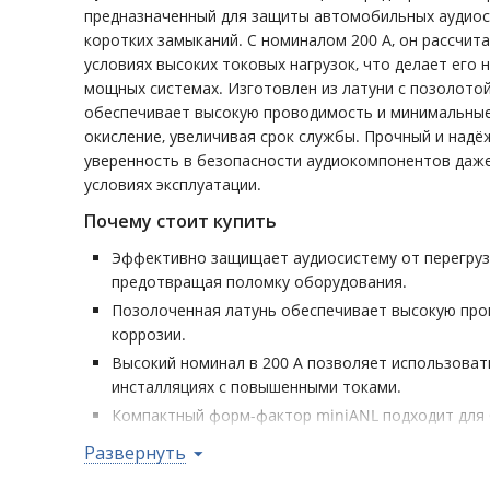
предназначенный для защиты автомобильных аудиоси
коротких замыканий. С номиналом 200 А, он рассчит
условиях высоких токовых нагрузок, что делает ег
мощных системах. Изготовлен из латуни с позолотой
обеспечивает высокую проводимость и минимальные
окисление, увеличивая срок службы. Прочный и надё
уверенность в безопасности аудиокомпонентов даж
условиях эксплуатации.
Почему стоит купить
Эффективно защищает аудиосистему от перегрузо
предотвращая поломку оборудования.
Позолоченная латунь обеспечивает высокую про
коррозии.
Высокий номинал в 200 А позволяет использова
инсталляциях с повышенными токами.
Компактный форм-фактор miniANL подходит для
распределительных блоков и держателей.
Развернуть
Долговечный и надёжный компонент, рассчитанн