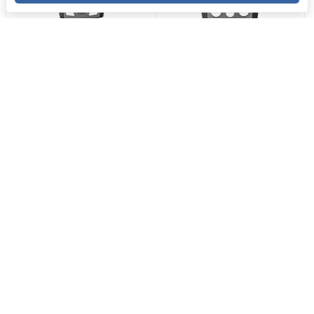
Закрыть
Переходная рамка
Переходная рамка
Incar RHY-N30
Incar RHY-N30M
Стандарт магнитолы: 2DIN
Стандарт магнитолы: 2DIN
Марка автомобиля: Hyundai
Марка автомобиля: Hyundai
Модель автомобиля: i30
Модель автомобиля: i30
2 830
₽
2 830
₽
/ шт.
/ шт.
ПО ПРЕДЗАКАЗУ
ПО ПРЕДЗАКАЗУ