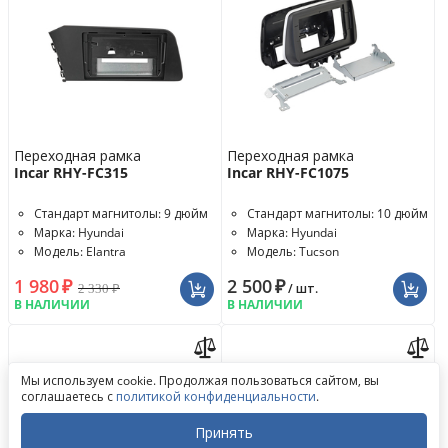
Переходная рамка
Переходная рамка
Incar RHY-FC315
Incar RHY-FC1075
Стандарт магнитолы: 9 дюйм
Стандарт магнитолы: 10 дюйм
Марка: Hyundai
Марка: Hyundai
Модель: Elantra
Модель: Tucson
1 980
₽
2 500
₽
2 330
₽
/ шт.
В НАЛИЧИИ
В НАЛИЧИИ
Обратный звонок
Мы используем cookie. Продолжая пользоваться сайтом, вы
Написать в ВКонтакте
соглашаетесь с
политикой конфиденциальности
.
Написать в MAX
Написать в WhatsApp
Принять
Написать в Telegram