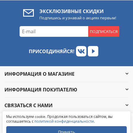
ЭКСКЛЮЗИВНЫЕ СКИДКИ
Подпишись и узнавай о акциях первым!
ПОДПИСАТЬСЯ
ПРИСОЕДИНЯЙСЯ!
ИНФОРМАЦИЯ О МАГАЗИНЕ
ИНФОРМАЦИЯ ПОКУПАТЕЛЮ
СВЯЗАТЬСЯ С НАМИ
Обратный звонок
Мы используем cookie. Продолжая пользоваться сайтом, вы
Написать в ВКонтакте
соглашаетесь с
политикой конфиденциальности
.
© 2004-2026 «УралАвтоСаунд»
Написать в MAX
Написать в WhatsApp
Принять