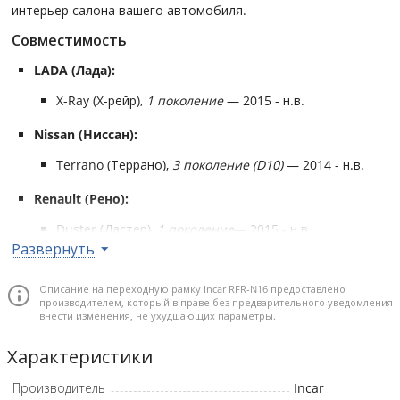
интерьер салона вашего автомобиля.
Совместимость
LADA (Лада):
X-Ray (Х-рейр),
1 поколение
— 2015 - н.в.
Nissan (Ниссан):
Terrano (Террано),
3 поколение (D10)
— 2014 - н.в.
Renault (Рено):
Duster (Дастер),
1 поколение
— 2015 - н.в.
Развернуть
Sandero (Сандеро),
2 поколение (5S)
— 2014 - н.в.
Описание на переходную рамку Incar RFR-N16 предоставлено
производителем, который в праве без предварительного уведомления
внести изменения, не ухудшающих параметры.
Характеристики
Производитель
Incar