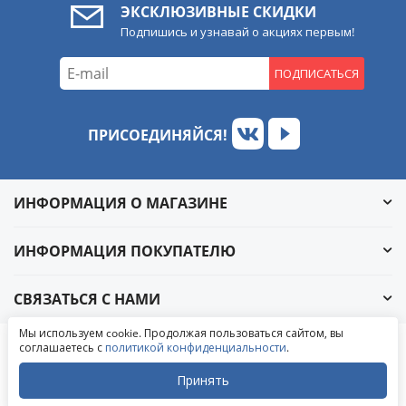
ЭКСКЛЮЗИВНЫЕ СКИДКИ
Подпишись и узнавай о акциях первым!
ПОДПИСАТЬСЯ
ПРИСОЕДИНЯЙСЯ!
ИНФОРМАЦИЯ О МАГАЗИНЕ
ИНФОРМАЦИЯ ПОКУПАТЕЛЮ
СВЯЗАТЬСЯ С НАМИ
Обратный звонок
Мы используем cookie. Продолжая пользоваться сайтом, вы
Написать в ВКонтакте
соглашаетесь с
политикой конфиденциальности
.
© 2004-2026 «УралАвтоСаунд»
Написать в MAX
Написать в WhatsApp
Принять
Написать в Telegram