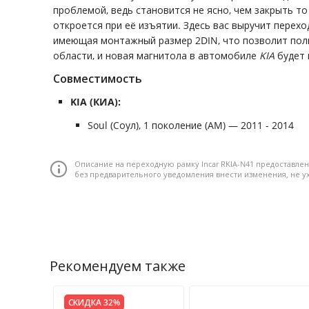
проблемой, ведь становится не ясно, чем закрыть то
откроется при её изъятии. Здесь вас выручит перех
имеющая монтажный размер 2DIN, что позволит пол
области, и новая магнитола в автомобиле
KIA
будет 
Совместимость
KIA (КИА):
Soul (Соул), 1 поколение (AM) — 2011 - 2014
Описание на переходную рамку Incar RKIA-N41 предоставле
без предварительного уведомления внести изменения, не 
Рекомендуем также
СКИДКА 32%