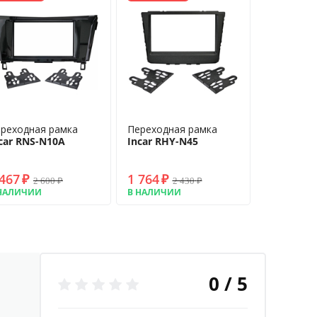
реходная рамка
Переходная рамка
car RNS-N10A
Incar RHY-N45
 467
₽
1 764
₽
2 600
₽
2 430
₽
НАЛИЧИИ
В НАЛИЧИИ
0 / 5