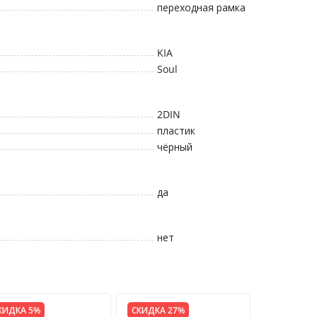
переходная рамка
KIA
Soul
2DIN
пластик
чёрный
да
нет
КИДКА 5%
СКИДКА 27%