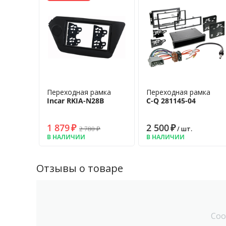
Переходная рамка
Переходная рамка
Incar RKIA-N28B
C-Q 281145-04
1 879
₽
2 500
₽
2 780
₽
/ шт.
В НАЛИЧИИ
В НАЛИЧИИ
Отзывы о товаре
Соо