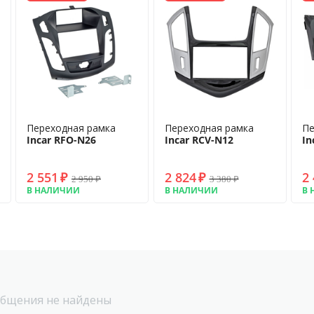
Переходная рамка
Переходная рамка
Пе
Incar RFO-N26
Incar RCV-N12
In
2 551
₽
2 824
₽
2
2 950
₽
3 380
₽
В НАЛИЧИИ
В НАЛИЧИИ
В 
бщения не найдены