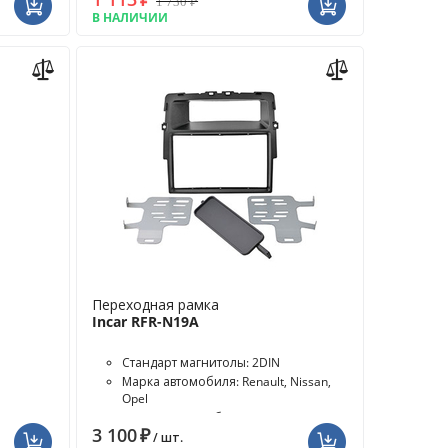
1 730
₽
В НАЛИЧИИ
Переходная рамка
Incar RFR-N19A
Стандарт магнитолы: 2DIN
Марка автомобиля: Renault, Nissan,
Opel
Модель автомобиля: Primastar,
3 100
₽
Vivaro, Trafic
/ шт.