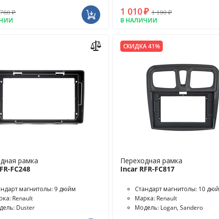
1 010
₽
760
₽
1 190
₽
ИЧИИ
В НАЛИЧИИ
СКИДКА 41%
дная рамка
Переходная рамка
RFR-FC248
Incar RFR-FC817
андарт магнитолы: 9 дюйм
Стандарт магнитолы: 10 дю
ка: Renault
Марка: Renault
дель: Duster
Модель: Logan, Sandero