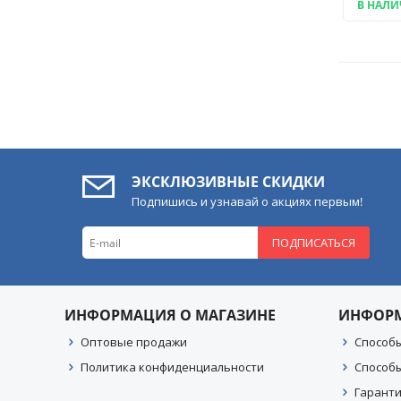
В НАЛ
City
Civic
CLC-Class
Corolla
CR-V
Creta
Cruze
Cube
ЭКСКЛЮЗИВНЫЕ СКИДКИ
CX-5
Подпишись и узнавай о акциях первым!
CX-7
CX-9
ПОДПИСАТЬСЯ
Doblo
EcoSport
Elantra
Emgrand
ИНФОРМАЦИЯ О МАГАЗИНЕ
ИНФОР
Eos
Оптовые продажи
Способ
Epica
Политика конфиденциальности
Способ
Escape
Esquire
Гаранти