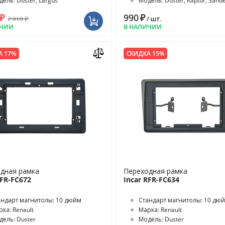
ель: Duster, Largus
Модель: Duster, Kaptur, Sande
Terrano
₽
990
₽
2 010
₽
/ шт.
ИЧИИ
В НАЛИЧИИ
А 17%
СКИДКА 15%
дная рамка
Переходная рамка
RFR-FC672
Incar RFR-FC634
андарт магнитолы: 10 дюйм
Стандарт магнитолы: 10 дю
ка: Renault
Марка: Renault
дель: Duster
Модель: Duster