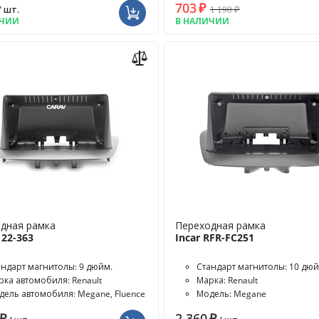
703
₽
1 190
₽
/ шт.
ИЧИИ
В НАЛИЧИИ
дная рамка
Переходная рамка
22-363
Incar RFR-FC251
андарт магнитолы: 9 дюйм.
Стандарт магнитолы: 10 дю
рка автомобиля: Renault
Марка: Renault
дель автомобиля: Megane, Fluence
Модель: Megane
₽
2 360
₽