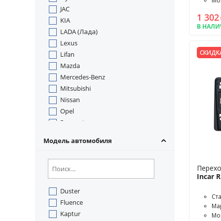
Мод
JAC
1 302
KIA
В НАЛ
LADA (Лада)
Lexus
СКИДК
Lifan
Mazda
Mercedes-Benz
Mitsubishi
Nissan
Opel
Peugeot
Rover
Модель автомобиля
SEAT
Skoda
Smart
Перехо
Incar 
SsangYong
Subaru
Duster
Ст
Suzuki
Fluence
Мар
Toyota
Kaptur
Мо