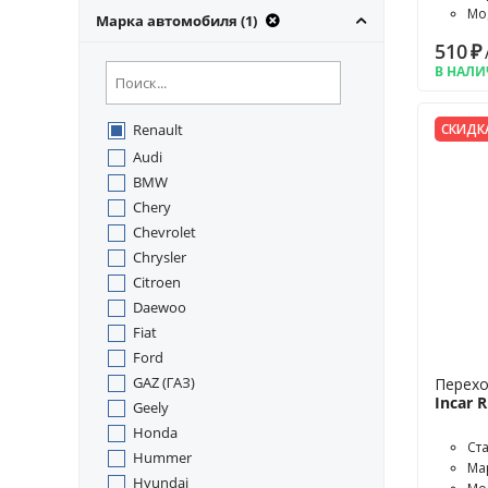
Мод
Марка автомобиля (1)
XR
510
₽
В НАЛ
Renault
СКИДК
Audi
BMW
Chery
Chevrolet
Chrysler
Citroen
Daewoo
Fiat
Ford
GAZ (ГАЗ)
Перехо
Incar 
Geely
Honda
Ст
Hummer
Мар
Hyundai