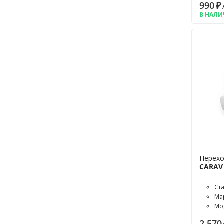
990
₽
6
В НАЛ
75
A-Class
A2
A3
A4
A6
Accent
Accord
Actyon
Alhambra
Almera
Alphard
Перехо
Altea
CARAV 
Amarok
Antara
Ст
Astra
Ма
ASX
Мо
Atlas
2 570