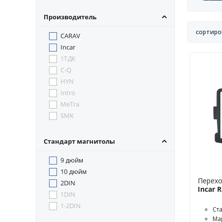
Производитель
сортиро
CARAV
Incar
1ТДК
C-Q
HYN
Intro
MeTra
SMK
Стандарт магнитолы
9 дюйм
10 дюйм
Перехо
2DIN
Incar 
1DIN
1-2DIN
Ст
Мар