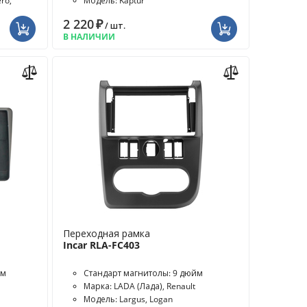
ro,
Модель: Kaptur
2 220
₽
/ шт.
В НАЛИЧИИ
Переходная рамка
Incar RLA-FC403
йм
Стандарт магнитолы: 9 дюйм
Марка: LADA (Лада), Renault
Модель: Largus, Logan