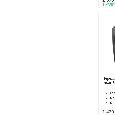
Auris
В НАЛ
Avensis
Aveo
B-Class
Beetle
Bora
BT-50
C-Crosser
C-MAX
C4
C4 Aircross
Caddy
Camry
Перехо
Captiva
Incar 
Caravelle
Carens
Ст
Ceed
Мар
Celica
Мо
Cerato
1 420
Cerato Koup