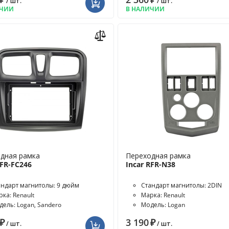
/ шт.
/ шт.
ИЧИИ
В НАЛИЧИИ
дная рамка
Переходная рамка
RFR-FC246
Incar RFR-N38
андарт магнитолы: 9 дюйм
Стандарт магнитолы: 2DIN
ка: Renault
Марка: Renault
дель: Logan, Sandero
Модель: Logan
₽
3 190
₽
/ шт.
/ шт.