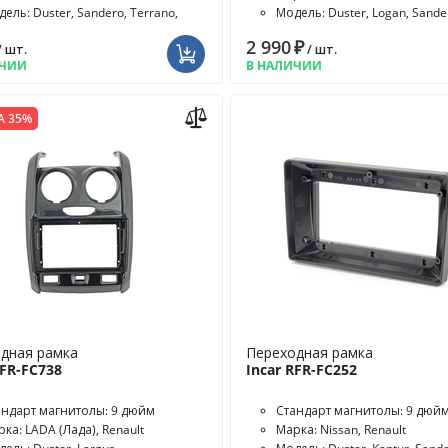
ель: Duster, Sandero, Terrano,
Модель: Duster, Logan, Sande
AY
2 990
₽
/ шт.
/ шт.
ИЧИИ
В НАЛИЧИИ
А 35%
дная рамка
Переходная рамка
RFR-FC738
Incar RFR-FC252
андарт магнитолы: 9 дюйм
Стандарт магнитолы: 9 дюй
ка: LADA (Лада), Renault
Марка: Nissan, Renault