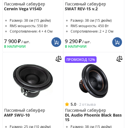
Пассивный сабвуфер
Пассивный сабвуфер
Cerwin Vega V154D
SWAT REV-15 v.2
Размер: 38 см (15 дюйм)
Размер: 38 см (15 дюйм)
RMS мощность: 550 Вт
RMS мощность: 450 Вт
Сопротивление: 4 + 4 Ом
Сопротивление: 2 + 2 Ом
7 900
₽
9 290
₽
/ шт.
/ шт.
В НАЛИЧИИ
В НАЛИЧИИ
ПРОМОКОД 12%
5.0
·
2 отзыва
Пассивный сабвуфер
Пассивный сабвуфер
AMP SWU-10
DL Audio Phoenix Black Bass
15
Размер: 25 см (10 дюйм)
Размер: 38 см (15 дюйм)