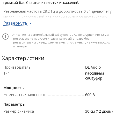
громкий бас без значительных искажений.
Резонансная частота 28,2 Гц и добротность 0,54 делают эту
модель универсальной для различных типов акустических
оформлений, будь то закрытый ящик для плотного баса или
Развернуть
фазоинвертор для более громкого и насыщенного звучания.
Описание на автомобильный сабвуфер DL Audio Gryphon Pro 12 V.3
Почему стоит купить
предоставлено производителем, который в праве без
предварительного уведомления внести изменения, не ухудшающих
Мощность 600 Вт RMS и сопротивление 2+2 Ом
параметры.
обеспечивают стабильную работу в разных системах.
Характеристики
Бигролл подвес увеличивает ход диффузора, создавая
мощный воздушный поток.
Производитель
DL Audio
Увеличенная высота намотки звуковой катушки
Тип
пассивный
улучшает контроль и динамику баса.
сабвуфер
Магнитная система с высокой силой магнита
Мощность
обеспечивает устойчивость к нагрузкам.
Номинальная мощность
600
Вт
Резонансная частота 28,2 Гц позволяет воспроизводить
глубокие и насыщенные низкие частоты.
Параметры
Номинальный диаметр: 300 мм • Номинальная мощность: 600 Вт
Размер динамика
30 см (12 дюйм)
• Номинальное сопротивление: 2+2 Ом • Средняя