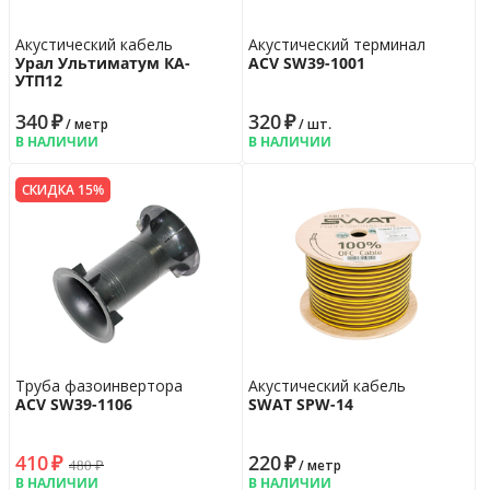
Акустический кабель
Акустический терминал
Урал Ультиматум КА-
ACV SW39-1001
УTП12
340
₽
320
₽
/ метр
/ шт.
В НАЛИЧИИ
В НАЛИЧИИ
СКИДКА 15%
Труба фазоинвертора
Акустический кабель
ACV SW39-1106
SWAT SPW-14
410
₽
220
₽
480
₽
/ метр
В НАЛИЧИИ
В НАЛИЧИИ