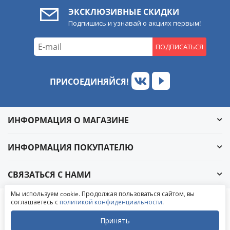
ЭКСКЛЮЗИВНЫЕ СКИДКИ
Подпишись и узнавай о акциях первым!
ПОДПИСАТЬСЯ
ПРИСОЕДИНЯЙСЯ!
ИНФОРМАЦИЯ О МАГАЗИНЕ
ИНФОРМАЦИЯ ПОКУПАТЕЛЮ
СВЯЗАТЬСЯ С НАМИ
Обратный звонок
Мы используем cookie. Продолжая пользоваться сайтом, вы
Написать в ВКонтакте
соглашаетесь с
политикой конфиденциальности
.
© 2004-2026 «УралАвтоСаунд»
Написать в MAX
Написать в WhatsApp
Принять
Написать в Telegram