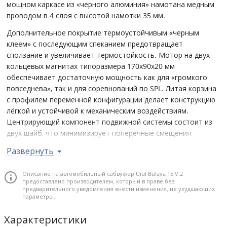
мощном каркасе из «черного алюминия» намотана медным
проводом в 4 слоя с высотой намотки 35 мм.
Дополнительное покрытие термоустойчивым «черным
клеем» с последующим спеканием предотвращает
сползание и увеличивает термостойкость. Мотор на двух
кольцевых магнитах типоразмера 170х90х20 мм
обеспечивает достаточную мощность как для «громкого
повседнева», так и для соревнований по SPL. Литая корзина
с профилем переменной конфигурации делает конструкцию
лёгкой и устойчивой к механическим воздействиям.
Центрирующий компонент подвижной системы состоит из
двух шайб, что минимизирует поперечные смещения
подвижной системы по всей длине хода. Особое внимание
Развернуть
уделено наличию дополнительного фиксирующего кольца,
обеспечивающего надёжное соединение центрующей
Описание на автомобильный сабвуфер Ural Bulava 15 V.2
шайбы с корзиной. Плоские подводящие провода
предоставлено производителем, который в праве без
поверхностного монтажа на центрующей шайбе исключают
предварительного уведомления внести изменения, не ухудшающих
параметры.
касание диффузора на больших ходах.
Почему стоит купить
Характеристики