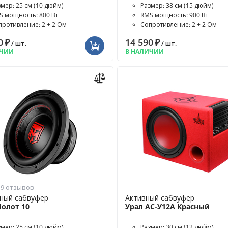
змер: 25 см (10 дюйм)
Размер: 38 см (15 дюйм)
S мощность: 800 Вт
RMS мощность: 900 Вт
противление: 2 + 2 Ом
Сопротивление: 2 + 2 Ом
0
₽
14 590
₽
/ шт.
/ шт.
ИЧИИ
В НАЛИЧИИ
9 отзывов
ный сабвуфер
Активный сабвуфер
Молот 10
Урал АС-У12А Красный
змер: 25 см (10 дюйм)
Размер: 30 см (12 дюйм)