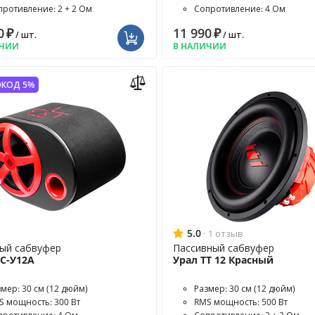
противление: 2 + 2 Ом
Сопротивление: 4 Ом
0
₽
11 990
₽
/ шт.
/ шт.
ИЧИИ
В НАЛИЧИИ
КОД 5%
5.0
·
1 отзыв
ый сабвуфер
Пассивный сабвуфер
АС-У12А
Урал ТТ 12 Красный
змер: 30 см (12 дюйм)
Размер: 30 см (12 дюйм)
S мощность: 300 Вт
RMS мощность: 500 Вт