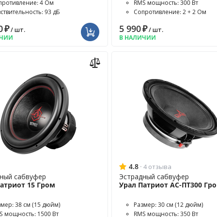
противление: 4 Ом
RMS мощность: 300 Вт
вствительность: 93 дБ
Сопротивление: 2 + 2 Ом
0
₽
5 990
₽
/ шт.
/ шт.
ИЧИИ
В НАЛИЧИИ
4.8
·
4 отзыва
ный сабвуфер
Эстрадный сабвуфер
Патриот 15 Гром
Урал Патриот АС-ПТ300 Гр
змер: 38 см (15 дюйм)
Размер: 30 см (12 дюйм)
S мощность: 1500 Вт
RMS мощность: 350 Вт