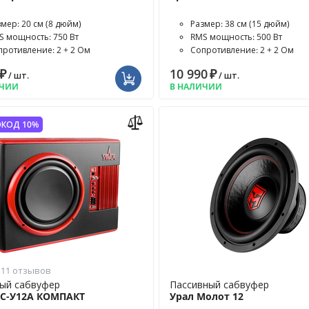
змер: 20 см (8 дюйм)
Размер: 38 см (15 дюйм)
S мощность: 750 Вт
RMS мощность: 500 Вт
противление: 2 + 2 Ом
Сопротивление: 2 + 2 Ом
₽
10 990
₽
/ шт.
/ шт.
ИЧИИ
В НАЛИЧИИ
КОД 10%
11 отзывов
ый сабвуфер
Пассивный сабвуфер
АС-У12А КОМПАКТ
Урал Молот 12