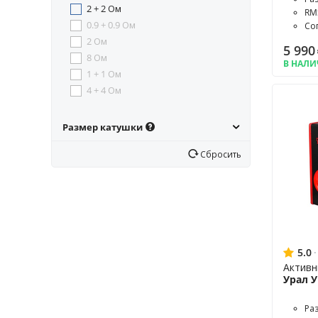
2 + 2 Ом
RM
0.9 + 0.9 Ом
Со
2 Ом
5 990
8 Ом
В НАЛ
1 + 1 Ом
4 + 4 Ом
Размер катушки
Сбросить
5.0
·
Активн
Урал 
Ра