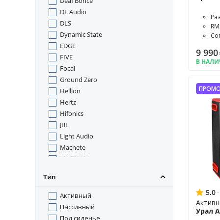
Deaf Bonce
DL Audio
Ра
DLS
RM
Dynamic State
Со
EDGE
9 990
FIVE
В НАЛ
Focal
Ground Zero
ПРОМО
Hellion
Hertz
Hifonics
JBL
Light Audio
Machete
MAGNUM
MBQ
Тип
Morel
5.0
·
Musway
Активный
Активн
Nakamichi
Пассивный
Урал 
Pride
Под сиденье