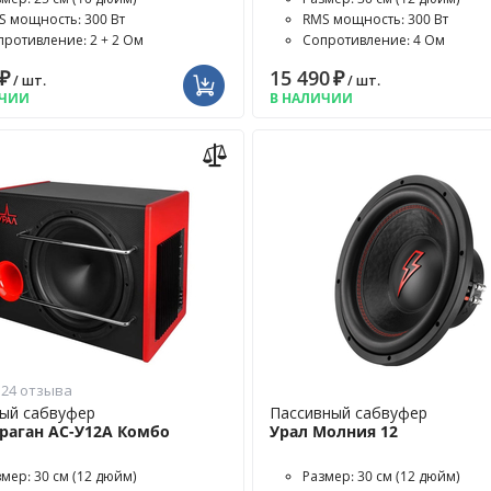
S мощность: 300 Вт
RMS мощность: 300 Вт
противление: 2 + 2 Ом
Сопротивление: 4 Ом
₽
15 490
₽
/ шт.
/ шт.
ИЧИИ
В НАЛИЧИИ
24 отзыва
ый сабвуфер
Пассивный сабвуфер
Ураган АС-У12А Комбо
Урал Молния 12
змер: 30 см (12 дюйм)
Размер: 30 см (12 дюйм)