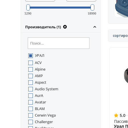
5290
18990
Производитель (1)
сортиро
УРАЛ
ACV
Alpine
AMP
Aspect
Audio System
AurA
Avatar
BLAM
Cerwin Vega
5.0
·
Пассив
Challenger
Урал П