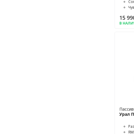
Со
Чу
15 99
В НАЛ
Пассив
Урал 
Ра
RM