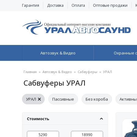
Гарантия
Доставка
Оплата
Оптовые продажи
Автозвук & Видео
Охранные 
Главная
»
Автозвук & Видео
»
Сабвуферы
»
УРАЛ
Сабвуферы УРАЛ
УРАЛ
Пассивные
Без короба
Активны
15" (38 см)
Блин для сабвуфера
Стоимость