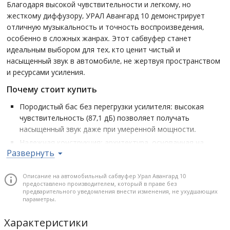
Благодаря высокой чувствительности и легкому, но
жесткому диффузору, УРАЛ Авангард 10 демонстрирует
отличную музыкальность и точность воспроизведения,
особенно в сложных жанрах. Этот сабвуфер станет
идеальным выбором для тех, кто ценит чистый и
насыщенный звук в автомобиле, не жертвуя пространством
и ресурсами усиления.
Почему стоит купить
Породистый бас без перегрузки усилителя: высокая
чувствительность (87,1 дБ) позволяет получать
насыщенный звук даже при умеренной мощности.
Надежная конструкция: архитектура, основанная на
Развернуть
опыте серии Warhead, гарантирует долговечность и
стабильную работу.
Описание на автомобильный сабвуфер Урал Авангард 10
Музыкальность и точность: легкий диффузор
предоставлено производителем, который в праве без
обеспечивает быстрый отклик и чистое звучание без
предварительного уведомления внести изменения, не ухудшающих
параметры.
гула.
Оптимальные габариты: установочная глубина 133 мм и
Характеристики
диаметр 10 дюймов позволяют легко интегрировать