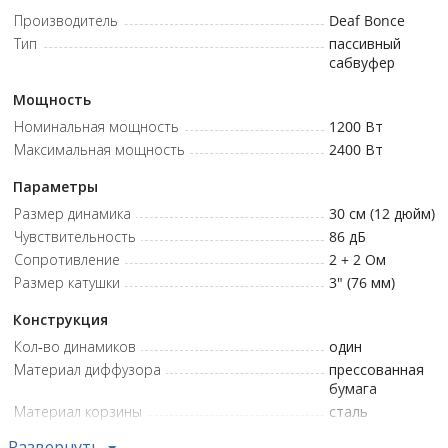
Производитель
Прессованная бумага • Магнит: Феррит • Намотка:
Deaf Bonce
Омедненный алюминий • Материал подвеса: Пена • Мощность
Тип
пассивный
сабвуфер
RMS: 1200 Вт • Мощность MAX: 2400 Вт • Корзина: Сталь •
Импеданс: 2+2 Ом • SPL: 86,00 дБ • Fs: 37,60 Гц • Qts: 0,47 • BL: 15,80
Мощность
• Vas: 24,80 л • Xmax: 15,00 мм • Монтажная глубина: 161,8 мм •
Номинальная мощность
1200
Вт
Монтажное отверстие: 282,0 мм
Максимальная мощность
2400
Вт
Параметры
Размер динамика
30 см (12 дюйм)
Чувствительность
86
дБ
Сопротивление
2 + 2
Ом
Размер катушки
3" (76 мм)
Конструкция
Кол-во динамиков
один
Материал диффузора
прессованная
бумага
Материал корзины
сталь
Материал магнита
ферритовый
Развернуть