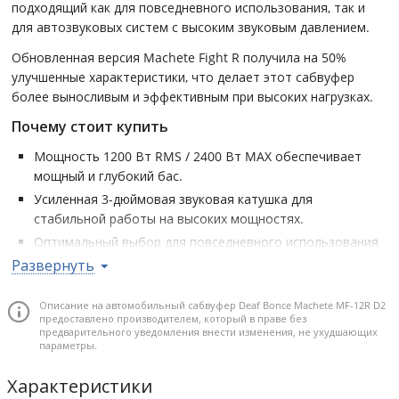
подходящий как для повседневного использования, так и
для автозвуковых систем с высоким звуковым давлением.
Обновленная версия Machete Fight R получила на 50%
улучшенные характеристики, что делает этот сабвуфер
более выносливым и эффективным при высоких нагрузках.
Почему стоит купить
Мощность 1200 Вт RMS / 2400 Вт MAX обеспечивает
мощный и глубокий бас.
Усиленная 3-дюймовая звуковая катушка для
стабильной работы на высоких мощностях.
Оптимальный выбор для повседневного использования
и автозвуковых систем.
Развернуть
Гибкие варианты подключения (2+2 Ом) позволяют
адаптировать систему под любые условия.
Описание на автомобильный сабвуфер Deaf Bonce Machete MF-12R D2
предоставлено производителем, который в праве без
Прочная стальная корзина и прессованный бумажный
предварительного уведомления внести изменения, не ухудшающих
диффузор для долговечности.
параметры.
Размер: 12 дюйм • Тип сабвуфера: Пассивные • Размер
Характеристики
звуковой катушки: 3,00 дюйм • Материал диффузора: