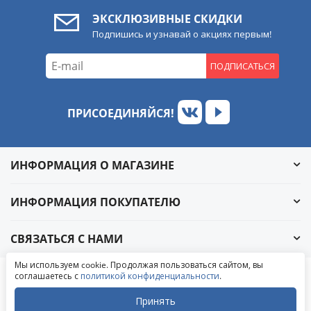
ЭКСКЛЮЗИВНЫЕ СКИДКИ
Подпишись и узнавай о акциях первым!
ПОДПИСАТЬСЯ
ПРИСОЕДИНЯЙСЯ!
ИНФОРМАЦИЯ О МАГАЗИНЕ
ИНФОРМАЦИЯ ПОКУПАТЕЛЮ
СВЯЗАТЬСЯ С НАМИ
Обратный звонок
Мы используем cookie. Продолжая пользоваться сайтом, вы
Написать в ВКонтакте
соглашаетесь с
политикой конфиденциальности
.
© 2004-2026 «УралАвтоСаунд»
Написать в MAX
Написать в WhatsApp
Принять
Написать в Telegram