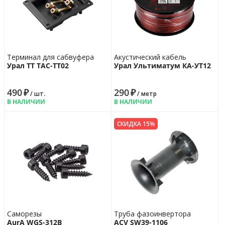
Терминал для сабвуфера
Акустический кабель
Урал ТТ ТАС-ТТ02
Урал Ультиматум КА-УT12
490
₽
290
₽
/ шт.
/ метр
В НАЛИЧИИ
В НАЛИЧИИ
СКИДКА 15%
Саморезы
Труба фазоинвертора
AurA WGS-312B
ACV SW39-1106