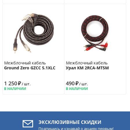
Межблочный кабель
Межблочный кабель
Ground Zero GZCC 5.1XLC
Урал КМ 2RCA-МТ5М
1 250
₽
490
₽
/ шт.
/ шт.
В НАЛИЧИИ
В НАЛИЧИИ
ЭКСКЛЮЗИВНЫЕ СКИДКИ
Подпишись и узнавай о акциях первым!