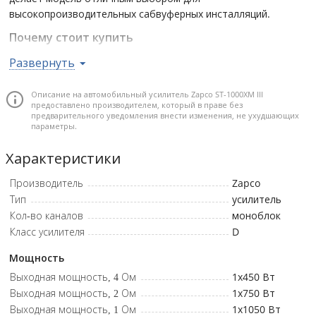
высокопроизводительных сабвуферных инсталляций.
Почему стоит купить
Высокая мощность до 1050 Вт RMS при 1 Ом
Развернуть
обеспечивает уверенный контроль даже над
требовательными сабвуферами.
Описание на автомобильный усилитель Zapco ST-1000XM III
предоставлено производителем, который в праве без
Гибкие настройки фильтров и усиления позволяют
предварительного уведомления внести изменения, не ухудшающих
точно согласовать усилитель с акустикой и добиться
параметры.
максимально чистого и глубокого баса.
Характеристики
Оптимизированное алюминиевое шасси с улучшенным
теплоотводом повышает надежность при длительной
Производитель
Zapco
работе на высокой нагрузке.
Тип
усилитель
Возможность работы пары усилителей на одной
Кол-во каналов
моноблок
катушке открывает потенциал для построения
Класс усилителя
D
экстремально мощных сабвуферных систем.
Мощность
Комплектный выносной регулятор уровня баса
обеспечивает удобную оперативную настройку с места
Выходная мощность, 4 Ом
1x450
Вт
водителя.
Выходная мощность, 2 Ом
1x750
Вт
Выходная мощность, 1 Ом
1x1050
Вт
Класс усилителя: D • Количество каналов: 1 • Мощность RMS (4