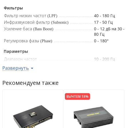
Ом): 450 Вт • Мощность RMS (2 Ом): 750 Вт • Мощность RMS (1
Фильтры
Ом): 1050 Вт • Частотный диапазон: 10–200 Гц
Фильтр низких частот (LPF)
40 - 180
Гц
Инфразвуковой фильтр (Subsonic)
17 - 50
Гц
Усиление баса (Bass Boost)
0 - 12 дБ на 30 -
80 Гц
Регулировка фазы (Phase)
0 - 180
°
Параметры
Диапазон частот
10 - 200
Гц
Выходная чувствительности (Gain)
5 - 0.25
В
Развернуть
Коэффициент нелинейных искажений
0.1
%
Отношение сигнал/шум
83
дБ
Рекомендуем также
Предохранитель
3x35
A
Дополнительно
ВЫЧТЕМ 18%
Выносной регулятор уровня
да
Габариты усилителя
325 x 160 x 58
мм
Гарантийная политика