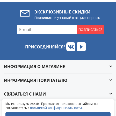
ЭКСКЛЮЗИВНЫЕ СКИДКИ
Подпишись и узнавай о акциях первым!
ПОДПИСАТЬСЯ
ПРИСОЕДИНЯЙСЯ!
ИНФОРМАЦИЯ О МАГАЗИНЕ
ИНФОРМАЦИЯ ПОКУПАТЕЛЮ
СВЯЗАТЬСЯ С НАМИ
Обратный звонок
Мы используем cookie. Продолжая пользоваться сайтом, вы
Написать в ВКонтакте
соглашаетесь с
политикой конфиденциальности
.
© 2004-2026 «УралАвтоСаунд»
Написать в MAX
Написать в WhatsApp