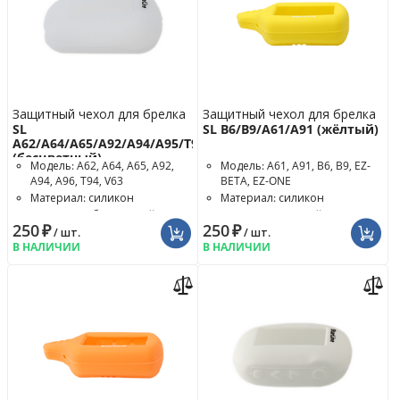
Защитный чехол для брелка
Защитный чехол для брелка
SL
SL B6/B9/A61/A91 (жёлтый)
A62/A64/A65/A92/A94/A95/T94
(бесцветный)
Модель: A62, A64, A65, A92,
Модель: A61, A91, B6, B9, EZ-
A94, A96, T94, V63
BETA, EZ-ONE
Материал: силикон
Материал: силикон
Цвет чехла: бесцветный
Цвет чехла: жёлтый
250
₽
250
₽
/ шт.
/ шт.
В НАЛИЧИИ
В НАЛИЧИИ