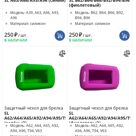
SL A63/A66/A93/A96 (синий)
SL B62/B64/B66/B92/B94/B96
(фиолетовый)
Модель: A39, A63, A66, A93,
Модель: B62, B64, B66, B92,
A96
B94, B96
Материал: силикон
Материал: силикон
Цвет чехла: синий
Цвет чехла: фиолетовый
250
₽
250
₽
/ шт.
/ шт.
В НАЛИЧИИ
В НАЛИЧИИ
Защитный чехол для брелка
Защитный чехол для брелка
SL
SL
A62/A64/A65/A92/A94/A95/T94
A62/A64/A65/A92/A94/A95/T94
(зелёный)
(фиолетовый)
Модель: A62, A64, A65, A92,
Модель: A62, A64, A65, A92,
A94, A96, T94, V63
A94, A96, T94, V63