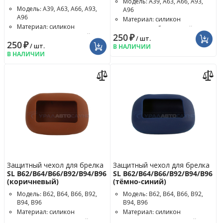
Модель: A39, A63, A66, A93,
Модель: A39, A63, A66, A93,
A96
A96
Материал: силикон
Материал: силикон
Цвет чехла: бесцветный
250
₽
Цвет чехла: тёмно-синий
/ шт.
250
₽
/ шт.
В НАЛИЧИИ
В НАЛИЧИИ
Защитный чехол для брелка
Защитный чехол для брелка
SL B62/B64/B66/B92/B94/B96
SL B62/B64/B66/B92/B94/B96
(коричневый)
(тёмно-синий)
Модель: B62, B64, B66, B92,
Модель: B62, B64, B66, B92,
B94, B96
B94, B96
Материал: силикон
Материал: силикон
Цвет чехла: коричневый
Цвет чехла: тёмно-синий