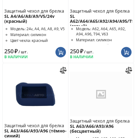
Защитный чехол для брелка
Защитный чехол для брелка
SL A4/A6/A8/A9/V5/24v
SL
(красный)
A62/A64/A65/A92/A94/A95/T94
(серый)
Модель: 24v, A4, A6, A8, A9, V5
Модель: A62, A64, A65, A92,
A94, A96, T94, V63
Материал: силикон
Материал: силикон
Цвет чехла: красный
Цвет чехла: серый
250
₽
250
₽
/ шт.
/ шт.
В НАЛИЧИИ
В НАЛИЧИИ
Защитный чехол для брелка
Защитный чехол для брелка
SL A63/A66/A93/A96
SL A63/A66/A93/A96 (тёмно-
(бесцветный)
синий)