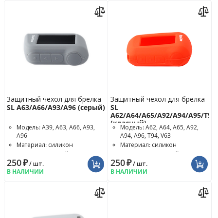
Защитный чехол для брелка
Защитный чехол для брелка
SL A63/A66/A93/A96 (серый)
SL
A62/A64/A65/A92/A94/A95/T94
(красный)
Модель: A39, A63, A66, A93,
Модель: A62, A64, A65, A92,
A96
A94, A96, T94, V63
Материал: силикон
Материал: силикон
Цвет чехла: серый
Цвет чехла: красный
250
₽
250
₽
/ шт.
/ шт.
В НАЛИЧИИ
В НАЛИЧИИ