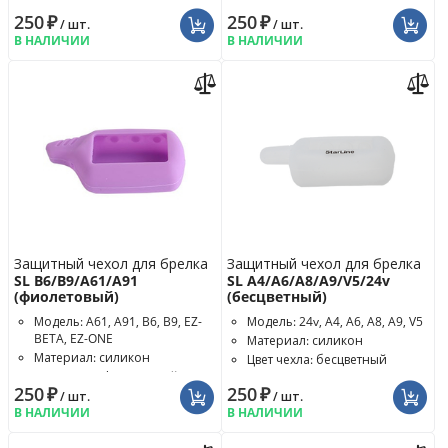
Цвет чехла: фиолетовый
250
₽
250
₽
/ шт.
/ шт.
В НАЛИЧИИ
В НАЛИЧИИ
Защитный чехол для брелка
Защитный чехол для брелка
SL B6/B9/A61/A91
SL A4/A6/A8/A9/V5/24v
(фиолетовый)
(бесцветный)
Модель: A61, A91, B6, B9, EZ-
Модель: 24v, A4, A6, A8, A9, V5
BETA, EZ-ONE
Материал: силикон
Материал: силикон
Цвет чехла: бесцветный
Цвет чехла: фиолетовый
250
₽
250
₽
/ шт.
/ шт.
В НАЛИЧИИ
В НАЛИЧИИ