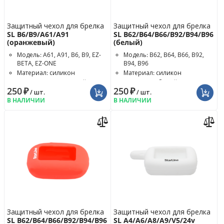
Защитный чехол для брелка
Защитный чехол для брелка
SL B6/B9/A61/A91
SL B62/B64/B66/B92/B94/B96
(оранжевый)
(белый)
Модель: A61, A91, B6, B9, EZ-
Модель: B62, B64, B66, B92,
BETA, EZ-ONE
B94, B96
Материал: силикон
Материал: силикон
Цвет чехла: оранжевый
Цвет чехла: белый
250
₽
250
₽
/ шт.
/ шт.
В НАЛИЧИИ
В НАЛИЧИИ
Защитный чехол для брелка
Защитный чехол для брелка
SL B62/B64/B66/B92/B94/B96
SL A4/A6/A8/A9/V5/24v