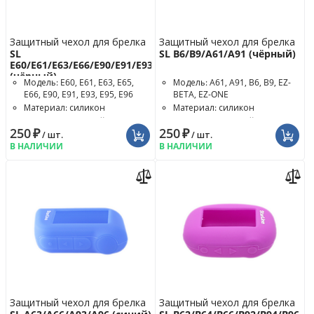
Защитный чехол для брелка
Защитный чехол для брелка
SL
SL B6/B9/A61/A91 (чёрный)
E60/E61/E63/E66/E90/E91/E93/E96
(чёрный)
Модель: E60, E61, E63, E65,
Модель: A61, A91, B6, B9, EZ-
E66, E90, E91, E93, E95, E96
BETA, EZ-ONE
Материал: силикон
Материал: силикон
Цвет чехла: чёрный
Цвет чехла: чёрный
250
₽
250
₽
/ шт.
/ шт.
В НАЛИЧИИ
В НАЛИЧИИ
Защитный чехол для брелка
Защитный чехол для брелка