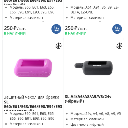
E60/E61/E63/E66/E90/E91/E93/E96
(зелёный)
Модель: E60, E61, E63, E65,
Модель: A61, A91, B6, B9, EZ-
E66, E90, E91, E93, E95, E96
BETA, EZ-ONE
Материал: силикон
Материал: силикон
Цвет чехла: зелёный
Цвет чехла: синий
250
₽
250
₽
/ шт.
/ шт.
В НАЛИЧИИ
В НАЛИЧИИ
SL A4/A6/A8/A9/V5/24v
Защитный чехол для брелка
(чёрный)
SL
E60/E61/E63/E66/E90/E91/E93/E96
(фиолетовый)
Модель: E60, E61, E63, E65,
Модель: 24v, A4, A6, A8, A9, V5
E66, E90, E91, E93, E95, E96
Материал: силикон
Материал: силикон
Цвет чехла: чёрный