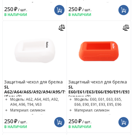
Цвет чехла: бесцветный
Цвет чехла: жёлтый
250
₽
250
₽
/ шт.
/ шт.
В НАЛИЧИИ
В НАЛИЧИИ
Защитный чехол для брелка
Защитный чехол для брелка
SL
SL
A62/A64/A65/A92/A94/A95/T94
E60/E61/E63/E66/E90/E91/E93/E
(белый)
(красный)
Модель: A62, A64, A65, A92,
Модель: E60, E61, E63, E65,
A94, A96, T94, V63
E66, E90, E91, E93, E95, E96
Материал: силикон
Материал: силикон
Цвет чехла: белый
Цвет чехла: красный
250
₽
250
₽
/ шт.
/ шт.
В НАЛИЧИИ
В НАЛИЧИИ