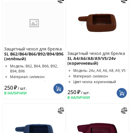
Защитный чехол для брелка
Защитный чехол для брелка
SL B62/B64/B66/B92/B94/B96
SL A4/A6/A8/A9/V5/24v
(зелёный)
(коричневый)
Модель: B62, B64, B66, B92,
Модель: 24v, A4, A6, A8, A9, V5
B94, B96
Материал: силикон
Материал: силикон
Цвет чехла: коричневый
Цвет чехла: зелёный
250
₽
/ шт.
250
₽
/ шт.
В НАЛИЧИИ
В НАЛИЧИИ