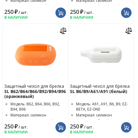
Материал: силикон
Материал: силикон
Цвет чехла: зелёный
Цвет чехла: фиолетовый
250
₽
250
₽
/ шт.
/ шт.
В НАЛИЧИИ
В НАЛИЧИИ
Защитный чехол для брелка
Защитный чехол для брелка
SL B62/B64/B66/B92/B94/B96
SL B6/B9/A61/A91 (белый)
(оранжевый)
Модель: B62, B64, B66, B92,
Модель: A61, A91, B6, B9, EZ-
B94, B96
BETA, EZ-ONE
Материал: силикон
Материал: силикон
Цвет чехла: оранжевый
Цвет чехла: белый
250
₽
250
₽
/ шт.
/ шт.
В НАЛИЧИИ
В НАЛИЧИИ