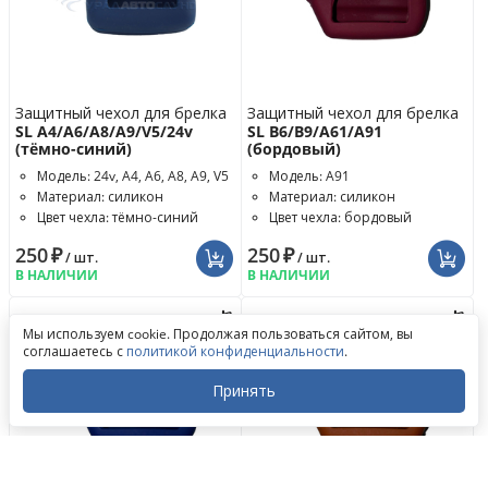
Защитный чехол для брелка
Защитный чехол для брелка
SL A4/A6/A8/A9/V5/24v
SL B6/B9/A61/A91
(тёмно-синий)
(бордовый)
Модель: 24v, A4, A6, A8, A9, V5
Модель: A91
Материал: силикон
Материал: силикон
Цвет чехла: тёмно-синий
Цвет чехла: бордовый
250
₽
250
₽
/ шт.
/ шт.
В НАЛИЧИИ
В НАЛИЧИИ
Обратный звонок
Мы используем cookie. Продолжая пользоваться сайтом, вы
Написать в ВКонтакте
соглашаетесь с
политикой конфиденциальности
.
Написать в MAX
Написать в WhatsApp
Принять
Написать в Telegram
Закрыть