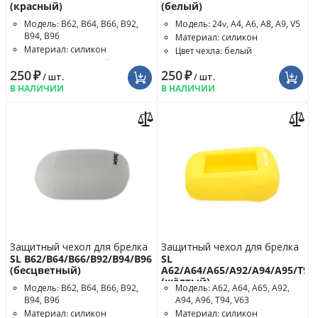
(красный)
(белый)
Модель: B62, B64, B66, B92,
Модель: 24v, A4, A6, A8, A9, V5
B94, B96
Материал: силикон
Материал: силикон
Цвет чехла: белый
Цвет чехла: красный
250
₽
250
₽
/ шт.
/ шт.
В НАЛИЧИИ
В НАЛИЧИИ
Защитный чехол для брелка
Защитный чехол для брелка
SL B62/B64/B66/B92/B94/B96
SL
(бесцветный)
A62/A64/A65/A92/A94/A95/T94
(жёлтый)
Модель: B62, B64, B66, B92,
Модель: A62, A64, A65, A92,
B94, B96
A94, A96, T94, V63
Материал: силикон
Материал: силикон