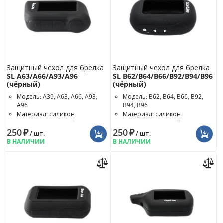
Защитный чехол для брелка
Защитный чехол для брелка
SL A63/A66/A93/A96
SL B62/B64/B66/B92/B94/B96
(чёрный)
(чёрный)
Модель: A39, A63, A66, A93,
Модель: B62, B64, B66, B92,
A96
B94, B96
Материал: силикон
Материал: силикон
Цвет чехла: чёрный
Цвет чехла: чёрный
250
₽
250
₽
/ шт.
/ шт.
В НАЛИЧИИ
В НАЛИЧИИ