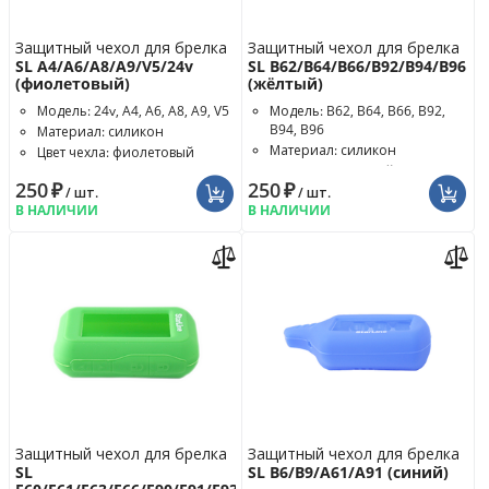
Защитный чехол для брелка
Защитный чехол для брелка
SL A4/A6/A8/A9/V5/24v
SL B62/B64/B66/B92/B94/B96
(фиолетовый)
(жёлтый)
Модель: 24v, A4, A6, A8, A9, V5
Модель: B62, B64, B66, B92,
B94, B96
Материал: силикон
Материал: силикон
Цвет чехла: фиолетовый
Цвет чехла: жёлтый
250
₽
250
₽
/ шт.
/ шт.
В НАЛИЧИИ
В НАЛИЧИИ
Защитный чехол для брелка
Защитный чехол для брелка
SL
SL B6/B9/A61/A91 (синий)