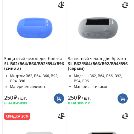
Защитный чехол для брелка
Защитный чехол для брелка
SL B62/B64/B66/B92/B94/B96
SL B62/B64/B66/B92/B94/B96
(синий)
(серый)
Модель: B62, B64, B66, B92,
Модель: B62, B64, B66, B92,
B94, B96
B94, B96
Материал: силикон
Материал: силикон
Цвет чехла: синий
Цвет чехла: серый
250
₽
250
₽
/ шт.
/ шт.
В НАЛИЧИИ
В НАЛИЧИИ
СКИДКА 20%