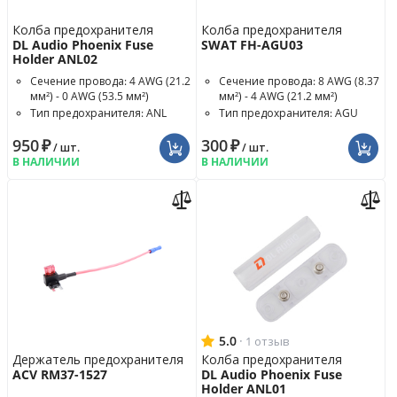
Колба предохранителя
Колба предохранителя
DL Audio Phoenix Fuse
SWAT FH-AGU03
Holder ANL02
Сечение провода: 4 AWG (21.2
Сечение провода: 8 AWG (8.37
мм²) - 0 AWG (53.5 мм²)
мм²) - 4 AWG (21.2 мм²)
Тип предохранителя: ANL
Тип предохранителя: AGU
Номинал предохранителя: 60
950
₽
300
₽
A
/ шт.
/ шт.
В НАЛИЧИИ
В НАЛИЧИИ
5.0
·
1 отзыв
Держатель предохранителя
Колба предохранителя
ACV RM37-1527
DL Audio Phoenix Fuse
Holder ANL01