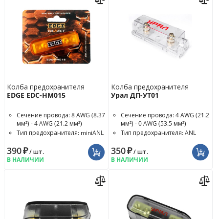
Колба предохранителя
Колба предохранителя
EDGE EDC-HM015
Урал ДП-УТ01
Сечение провода: 8 AWG (8.37
Сечение провода: 4 AWG (21.2
мм²) - 4 AWG (21.2 мм²)
мм²) - 0 AWG (53.5 мм²)
Тип предохранителя: miniANL
Тип предохранителя: ANL
Номинал предохранителя: 60
390
₽
350
₽
A
/ шт.
/ шт.
В НАЛИЧИИ
В НАЛИЧИИ