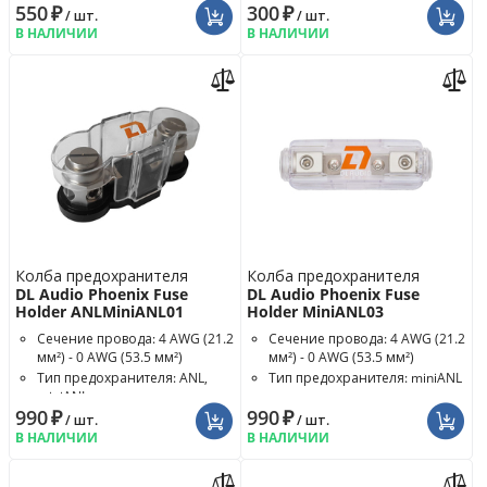
550
₽
300
₽
A
/ шт.
/ шт.
В НАЛИЧИИ
В НАЛИЧИИ
Колба предохранителя
Колба предохранителя
DL Audio Phoenix Fuse
DL Audio Phoenix Fuse
Holder ANLMiniANL01
Holder MiniANL03
Сечение провода: 4 AWG (21.2
Сечение провода: 4 AWG (21.2
мм²) - 0 AWG (53.5 мм²)
мм²) - 0 AWG (53.5 мм²)
Тип предохранителя: ANL,
Тип предохранителя: miniANL
miniANL
990
₽
990
₽
/ шт.
/ шт.
В НАЛИЧИИ
В НАЛИЧИИ