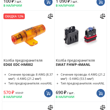
100
₽
1 090
₽
/ шт.
/ шт.
В НАЛИЧИИ
В НАЛИЧИИ
СКИДКА 12%
Колба предохранителя
Колба предохранителя
EDGE EDC-HM002
SWAT FHWP-4MANL
Сечение провода: 8 AWG (8.37
Сечение провода: 4 AWG (21.2
мм²) - 4 AWG (21.2 мм²)
мм²) - 0 AWG (53.5 мм²)
Тип предохранителя: miniANL
Тип предохранителя: miniANL
Номинал предохранителя: 80
570
₽
690
₽
A
650
₽
/ шт.
В НАЛИЧИИ
В НАЛИЧИИ