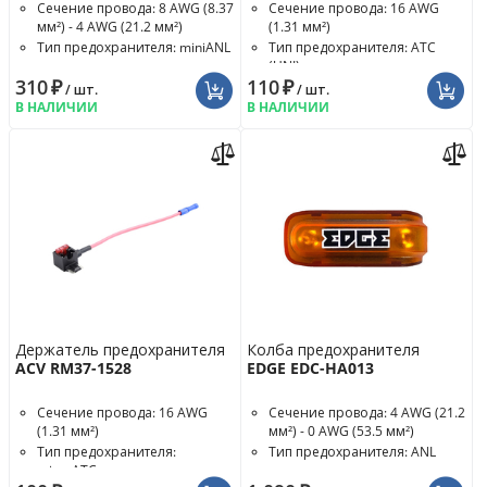
Сечение провода: 8 AWG (8.37
Сечение провода: 16 AWG
мм²) - 4 AWG (21.2 мм²)
(1.31 мм²)
Тип предохранителя: miniANL
Тип предохранителя: ATC
(UNI)
Номинал предохранителя:
310
₽
110
₽
100 A
/ шт.
/ шт.
В НАЛИЧИИ
В НАЛИЧИИ
Держатель предохранителя
Колба предохранителя
ACV RM37-1528
EDGE EDC-HA013
Сечение провода: 16 AWG
Сечение провода: 4 AWG (21.2
(1.31 мм²)
мм²) - 0 AWG (53.5 мм²)
Тип предохранителя:
Тип предохранителя: ANL
microATC