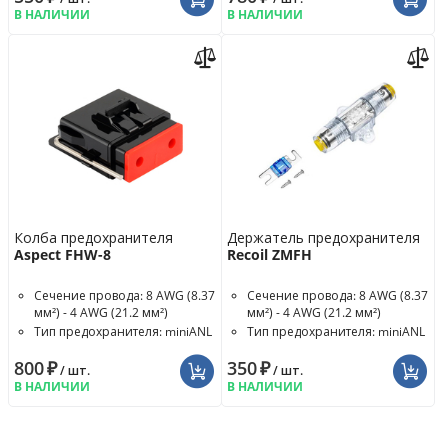
В НАЛИЧИИ
В НАЛИЧИИ
Колба предохранителя
Держатель предохранителя
Aspect FHW-8
Recoil ZMFH
Сечение провода: 8 AWG (8.37
Сечение провода: 8 AWG (8.37
мм²) - 4 AWG (21.2 мм²)
мм²) - 4 AWG (21.2 мм²)
Тип предохранителя: miniANL
Тип предохранителя: miniANL
Номинал предохранителя: 60
800
₽
350
₽
A
/ шт.
/ шт.
В НАЛИЧИИ
В НАЛИЧИИ