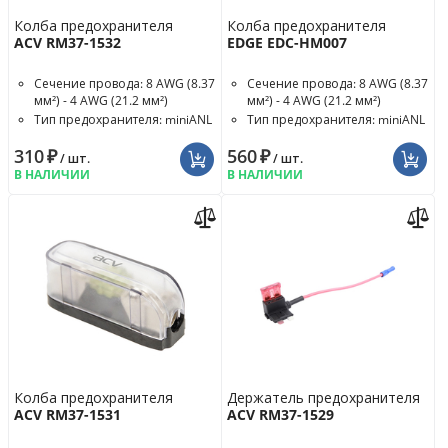
Колба предохранителя
Колба предохранителя
ACV RM37-1532
EDGE EDC-HM007
Сечение провода: 8 AWG (8.37
Сечение провода: 8 AWG (8.37
мм²) - 4 AWG (21.2 мм²)
мм²) - 4 AWG (21.2 мм²)
Тип предохранителя: miniANL
Тип предохранителя: miniANL
Номинал предохранителя: 80
310
₽
560
₽
A
/ шт.
/ шт.
В НАЛИЧИИ
В НАЛИЧИИ
Колба предохранителя
Держатель предохранителя
ACV RM37-1531
ACV RM37-1529