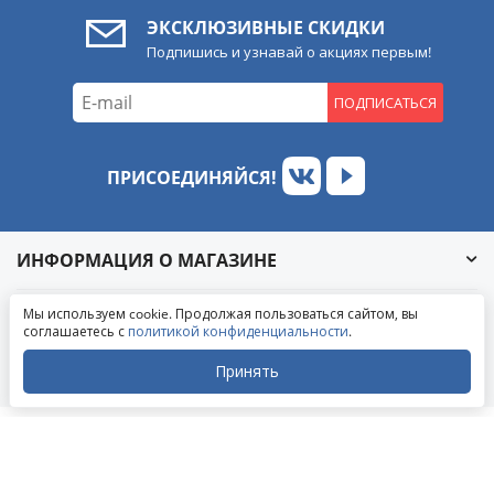
ЭКСКЛЮЗИВНЫЕ СКИДКИ
Подпишись и узнавай о акциях первым!
ПОДПИСАТЬСЯ
ПРИСОЕДИНЯЙСЯ!
ИНФОРМАЦИЯ О МАГАЗИНЕ
Обратный звонок
Мы используем cookie. Продолжая пользоваться сайтом, вы
Написать в ВКонтакте
ИНФОРМАЦИЯ ПОКУПАТЕЛЮ
соглашаетесь с
политикой конфиденциальности
.
Написать в MAX
Написать в WhatsApp
Принять
СВЯЗАТЬСЯ С НАМИ
Написать в Telegram
Закрыть
© 2004-2026 «УралАвтоСаунд»