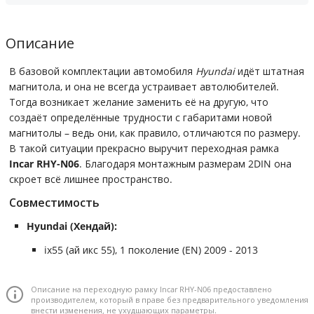
Описание
В базовой комплектации автомобиля
Hyundai
идёт штатная
магнитола, и она не всегда устраивает автолюбителей.
Тогда возникает желание заменить её на другую, что
создаёт определённые трудности с габаритами новой
магнитолы – ведь они, как правило, отличаются по размеру.
В такой ситуации прекрасно выручит переходная рамка
Incar RHY-N06
. Благодаря монтажным размерам 2DIN она
скроет всё лишнее пространство.
Совместимость
Hyundai (Хендай):
ix55 (ай икс 55), 1 поколение (EN) 2009 - 2013
Описание на переходную рамку Incar RHY-N06 предоставлено
производителем, который в праве без предварительного уведомления
внести изменения, не ухудшающих параметры.