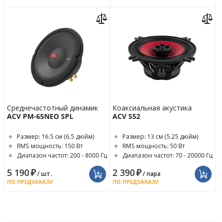
Среднечастотный динамик
Коаксиальная акустика
ACV PM-65NEO SPL
ACV S52
Размер: 16.5 см (6.5 дюйм)
Размер: 13 см (5.25 дюйм)
RMS мощность: 150 Вт
RMS мощность: 50 Вт
Диапазон частот: 200 - 8000 Гц
Диапазон частот: 70 - 20000 Гц
5 190
₽
2 390
₽
/ шт.
/ пара
ПО ПРЕДЗАКАЗУ
ПО ПРЕДЗАКАЗУ