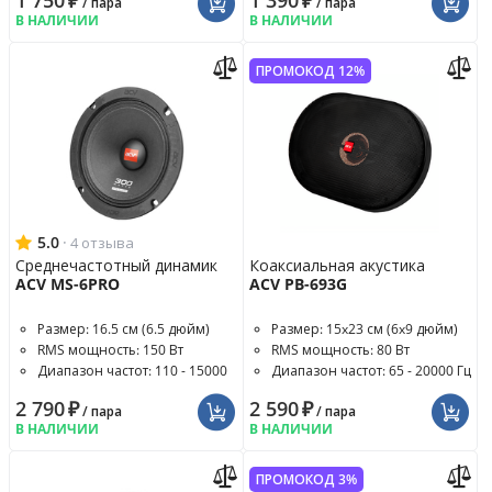
1 750
₽
1 390
₽
/ пара
/ пара
В НАЛИЧИИ
В НАЛИЧИИ
ПРОМОКОД 12%
5.0
·
4 отзыва
Среднечастотный динамик
Коаксиальная акустика
ACV MS-6PRO
ACV PB-693G
Размер: 16.5 см (6.5 дюйм)
Размер: 15x23 см (6x9 дюйм)
RMS мощность: 150 Вт
RMS мощность: 80 Вт
Диапазон частот: 110 - 15000
Диапазон частот: 65 - 20000 Гц
Гц
2 790
₽
2 590
₽
/ пара
/ пара
В НАЛИЧИИ
В НАЛИЧИИ
ПРОМОКОД 3%