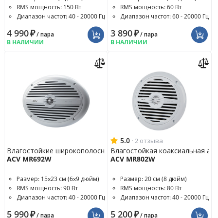
RMS мощность: 150 Вт
RMS мощность: 60 Вт
Диапазон частот: 40 - 20000 Гц
Диапазон частот: 60 - 20000 Гц
4 990
₽
3 890
₽
/ пара
/ пара
В НАЛИЧИИ
В НАЛИЧИИ
5.0
·
2 отзыва
Влагостойкие широкополосные динамики
Влагостойкая коаксиальная аку
ACV MR692W
ACV MR802W
Размер: 15x23 см (6x9 дюйм)
Размер: 20 см (8 дюйм)
RMS мощность: 90 Вт
RMS мощность: 80 Вт
Диапазон частот: 40 - 20000 Гц
Диапазон частот: 40 - 20000 Гц
5 990
₽
5 200
₽
/ пара
/ пара