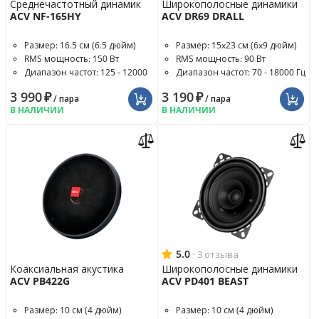
Среднечастотный динамик
Широкополосные динамики
ACV NF-165HY
ACV DR69 DRALL
Размер: 16.5 см (6.5 дюйм)
Размер: 15x23 см (6x9 дюйм)
RMS мощность: 150 Вт
RMS мощность: 90 Вт
Диапазон частот: 125 - 12000
Диапазон частот: 70 - 18000 Гц
Гц
3 990
₽
3 190
₽
/ пара
/ пара
В НАЛИЧИИ
В НАЛИЧИИ
5.0
·
3 отзыва
Коаксиальная акустика
Широкополосные динамики
ACV PB422G
ACV PD401 BEAST
Размер: 10 см (4 дюйм)
Размер: 10 см (4 дюйм)