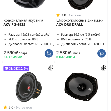
3.0
·
1 отзыв
Коаксиальная акустика
Широкополосные динамики
ACV PG-693S
ACV DR6 DRALL
Размер: 15x23 см (6x9 дюйм)
Размер: 16.5 см (6.5 дюйм)
RMS мощность: 80 Вт
RMS мощность: 70 Вт
Диапазон частот: 65 - 20000 Гц
Диапазон частот: 70 - 18000 Гц
2 590
₽
2 530
₽
/ пара
/ пара
В НАЛИЧИИ
В НАЛИЧИИ
ПРОМОКОД 5%
5.0
·
9 отзывов