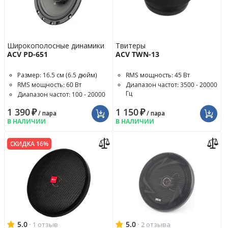
Широкополосные динамики
Твитеры
ACV PD-651
ACV TWN-13
Размер: 16.5 см (6.5 дюйм)
RMS мощность: 45 Вт
RMS мощность: 60 Вт
Диапазон частот: 3500 - 20000
Гц
Диапазон частот: 100 - 20000
Гц
Чувствительность: 91 дБ
1 390
₽
1 150
₽
/ пара
/ пара
В НАЛИЧИИ
В НАЛИЧИИ
СКИДКА 16%
5.0
·
5.0
·
1 отзыв
2 отзыва