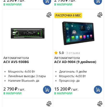
2 290
₽
2 790
₽
/ шт.
/ шт.
В НАЛИЧИИ
В НАЛИЧИИ
РАССРОЧКА 6 МЕС
5.0
·
3 отзыва
Автомагнитола
Автомагнитола
ACV AVS-930BG
ACV AD-9004 (9 дюймов)
Мощность: 4x50 Вт
Диагональ: 9 дюйм
Линейные выходы: 3 пары
Мощность: 4x50 Вт
Наличие Bluetooth: да
Процессор: да
2 790
₽
15 200
₽
/ шт.
/ шт.
В НАЛИЧИИ
В НАЛИЧИИ