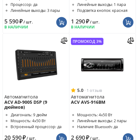
Процессор: да
Линейные выходы: 1 пара
Линейные выходы: 3 пары
Подсветка кнопок: красная
5 590
₽
1 290
₽
/ шт.
/ шт.
В НАЛИЧИИ
В НАЛИЧИИ
ПРОМОКОД 3%
5.0
·
1 отзыв
Автомагнитола
Автомагнитола
ACV AD-9005 DSP (9
ACV AVS-916BM
дюймов)
Диагональ: 9 дюйм
Мощность: 4x50 Вт
Мощность: 4x50 Вт
Линейные выходы: 2 пары
Встроенный процессор: да
Наличие Bluetooth: да
20 590
₽
2 690
₽
/ шт.
/ шт.